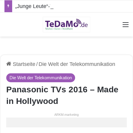
„Junge Leute“-Tarife: Marketing-Trick oder echte Vorteile?
A
Startseite
/
Die Welt der Telekommunikation
Die Welt der Telekommunikation
Panasonic TVs 2016 – Made
in Hollywood
ARKM.marketing