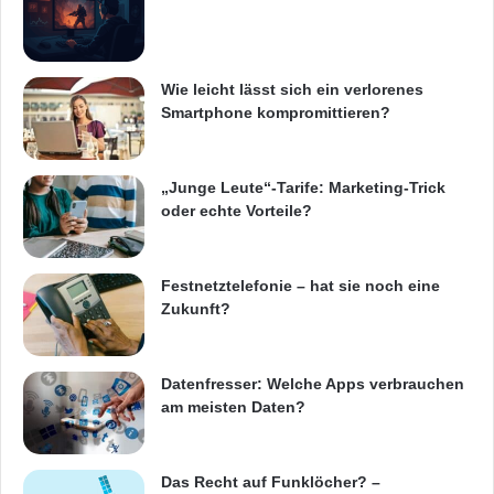
e
r
B
s
Regisseure und Kameraleute zeigen wollten.
a
i
s
n
Wie leicht lässt sich ein verlorenes
s
d
Smartphone kompromittieren?
T
o
e
f
c
t
h
„Junge Leute“-Tarife: Marketing-Trick
n
n
oder echte Vorteile?
u
o
r
l
M
o
i
Festnetztelefonie – hat sie noch eine
g
t
Zukunft?
i
t
e
e
l
Datenfresser: Welche Apps verbrauchen
m
am meisten Daten?
a
Quellenangabe: „obs/Panasonic Deutschland“
ß
Ultra HD Premium-TV
Das Recht auf Funklöcher? –