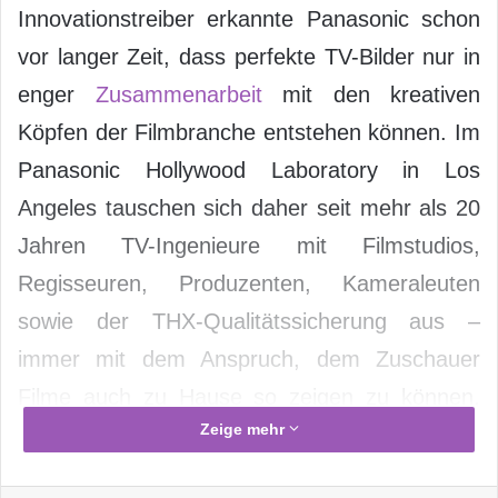
Innovationstreiber erkannte Panasonic schon
vor langer Zeit, dass perfekte TV-Bilder nur in
enger
Zusammenarbeit
mit den kreativen
Köpfen der Filmbranche entstehen können. Im
Panasonic Hollywood Laboratory in Los
Angeles tauschen sich daher seit mehr als 20
Jahren TV-Ingenieure mit Filmstudios,
Regisseuren, Produzenten, Kameraleuten
sowie der THX-Qualitätssicherung aus –
immer mit dem Anspruch, dem Zuschauer
Filme auch zu Hause so zeigen zu können,
Zeige mehr
wie es sich die Macher in Hollywood gedacht
haben. Jüngster Höhepunkt dieser engen