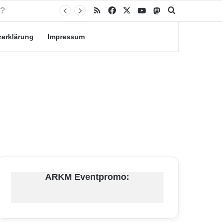
RSS
Facebook
X
YouTube
Mastodon
Suche nach
zerklärung
Impressum
ARKM Eventpromo: