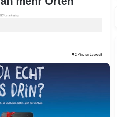
 an mehr Orten
RKM.marketing
2 Minuten Lesezeit