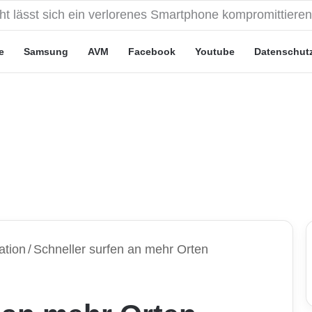
eute“-Tarife: Marketing-Trick oder echte Vorteile?
e
Samsung
AVM
Facebook
Youtube
Datenschut
ation
/
Schneller surfen an mehr Orten