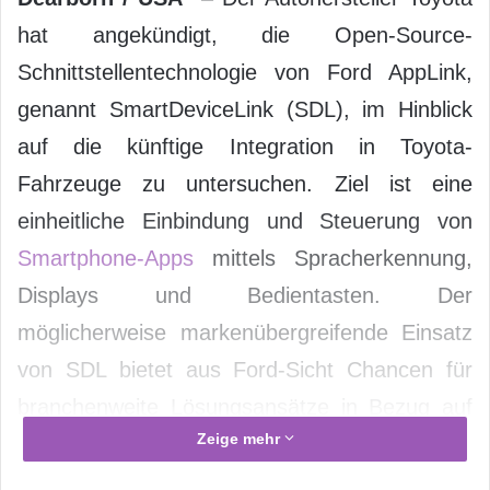
hat angekündigt, die Open-Source-
Schnittstellentechnologie von Ford AppLink,
genannt SmartDeviceLink (SDL), im Hinblick
auf die künftige Integration in Toyota-
Fahrzeuge zu untersuchen. Ziel ist eine
einheitliche Einbindung und Steuerung von
Smartphone-Apps
mittels Spracherkennung,
Displays und Bedientasten. Der
möglicherweise markenübergreifende Einsatz
von SDL bietet aus Ford-Sicht Chancen für
branchenweite Lösungsansätze in Bezug auf
Zeige mehr
die Einbindung von Smartphones in
Automobilen.