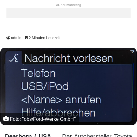
ARKM.marketing
admin
2 Minuten Lesezeit
Foto: "obs/Ford-Werke GmbH"
Dearborn / USA
– Der Autohersteller Toyota