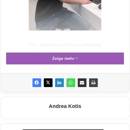
Foto: „obs/
Hochschule Fresenius
/Wolfgang
K. Weber“
Zeige mehr
Idstein
– Seit dem NSA-
Überwachungsskandal hat sich unsere Art zu
kommunizieren stark verändert. Wir überlegen
plötzlich, was wir wo über uns preisgeben
Andrea Kotis
möchten. Die einzige Möglichkeit, seine
Nachrichten vor dem Zugriff unbefugter Dritter
zu schützen, sei es, mithilfe eines Services mit