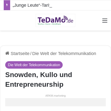
„Junge Leute“-Tarife: Marketing-Trick oder echte Vorteile?
A
Startseite
/
Die Welt der Telekommunikation
Die Welt der Telekommunikation
Snowden, Kullo und
Entrepreneurship
ARKM.marketing