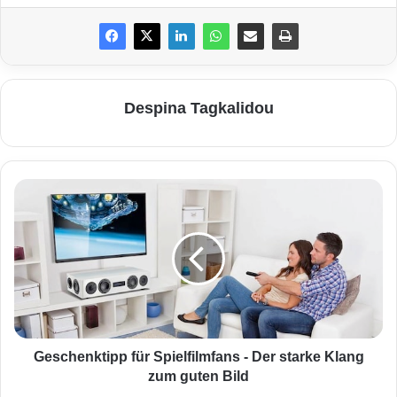
Despina Tagkalidou
G
e
s
c
h
e
n
k
Foto: djd/Deutscher Sparkassenverlag
t
i
Geschenktipp für Spielfilmfans - Der starke Klang
Kosten unter Kontrolle
p
zum guten Bild
p