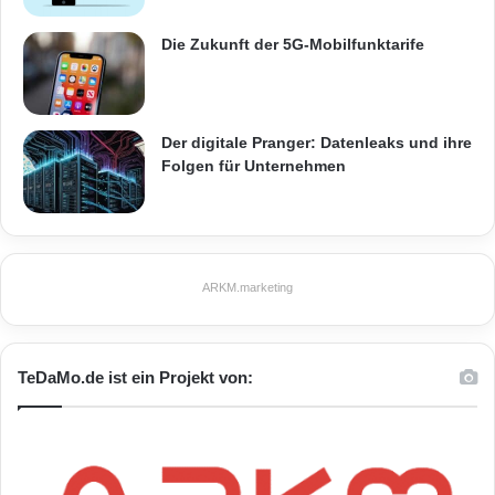
K
r
Die Zukunft der 5G-Mobilfunktarife
a
App
App-Stores
Ausgaben
m
e
Azubis
Finanzchecker
Gehalt
n
Der digitale Pranger: Datenleaks und ihre
s
Folgen für Unternehmen
Konto
Überblick
r
e
d
u
z
ARKM.marketing
i
e
r
e
TeDaMo.de ist ein Projekt von:
n