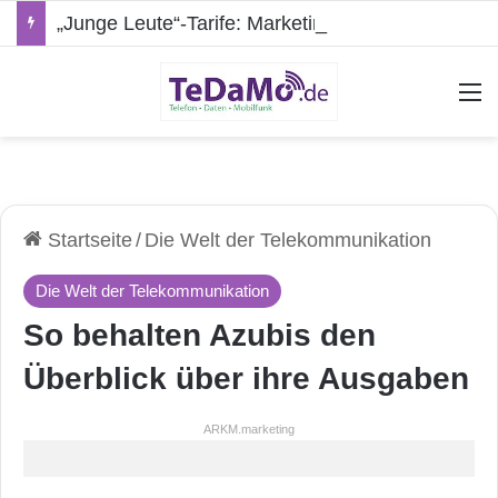
„Junge Leute“-Tarife: Marketing-Trick oder echte Vorteile?
A
Startseite
/
Die Welt der Telekommunikation
Die Welt der Telekommunikation
So behalten Azubis den
Überblick über ihre Ausgaben
ARKM.marketing