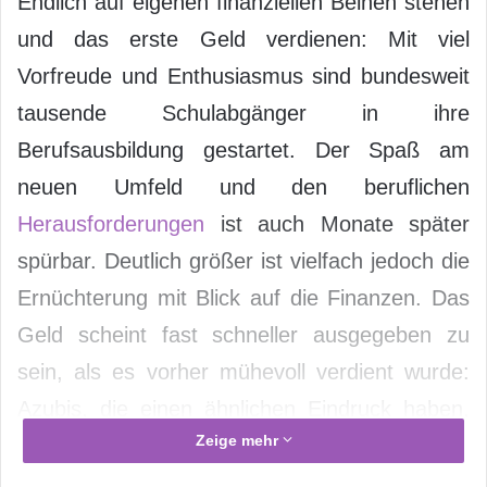
Endlich auf eigenen finanziellen Beinen stehen
und das erste Geld verdienen: Mit viel
Vorfreude und Enthusiasmus sind bundesweit
tausende Schulabgänger in ihre
Berufsausbildung gestartet. Der Spaß am
neuen Umfeld und den beruflichen
Herausforderungen
ist auch Monate später
spürbar. Deutlich größer ist vielfach jedoch die
Ernüchterung mit Blick auf die Finanzen. Das
Geld scheint fast schneller ausgegeben zu
sein, als es vorher mühevoll verdient wurde:
Azubis, die einen ähnlichen Eindruck haben,
Zeige mehr
sind gut beraten, ihre Ausgaben im Blick zu
behalten.