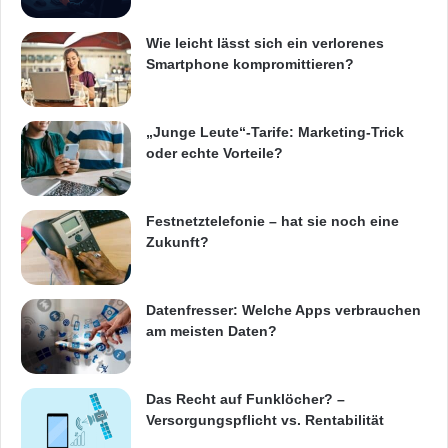
d
k
ö
sind unter www.geld-und-
Wie leicht lässt sich ein verlorenes
n
haushalt.de/finanzchecker abrufbar. Praktisch
Smartphone kompromittieren?
n
e
ist zudem die „Zahltag-Funktion“: Damit legt
n
man den Tag fest, an dem regelmäßig das
F
„Junge Leute“-Tarife: Marketing-Trick
r
oder echte Vorteile?
Gehalt oder andere Einnahmen eingehen.
a
u
Somit kann die App laufend berechnen, wie
e
Festnetztelefonie – hat sie noch eine
viel Geld noch bis zum nächsten Stichtag übrig
n
Zukunft?
d
ist.
i
e
Datenfresser: Welche Apps verbrauchen
Z
Quelle: djd
am meisten Daten?
e
i
t
ARKM.marketing
Das Recht auf Funklöcher? –
d
Versorgungspflicht vs. Rentabilität
e
s