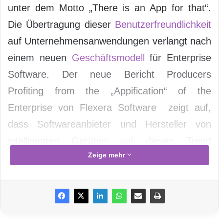
unter dem Motto „There is an App for that“.
Die Übertragung dieser
Benutzerfreundlichkeit
auf Unternehmensanwendungen verlangt nach
einem neuen
Geschäftsmodell
für Enterprise
Software. Der neue Bericht Producers
Profiting from the „Appification“ of the
Enterprise von Flexera Software zeigt auf,
dass Softwareanbieter und Hersteller von
intelligenten Geräten auf diesen Trend
Zeige mehr
reagieren und durch das Vorantreiben der
„Appification“ der Unternehmen profitieren.