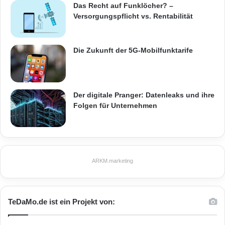
Lizenzaktivierungsmodellen via E-Mail oder
Das Recht auf Funklöcher? –
Versorgungspflicht vs. Rentabilität
Webseite, die mehrere Schritte benötigen. 44
Prozent der befragten Hersteller – gegenüber
Die Zukunft der 5G-Mobilfunktarife
29 Prozent der Umfrage „2012 Key Trends in
Software Pricing & Licensing“ – berichten,
dass sie Lizenzschlüssel mittels In-Produkt-
Der digitale Pranger: Datenleaks und ihre
Aktivierung anbieten – einem äußerst
Folgen für Unternehmen
benutzerfreundlichen
Aktivierungsmechanismus.
ARKM.marketing
Darüber hinaus verzichten die Hersteller
zunehmend auf umständliche
TeDaMo.de ist ein Projekt von:
Lizenztechnologien wie Dongles, die spezielle
Hardware, beispielsweise USB-Sticks,