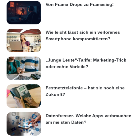
t
Von Frame-Drops zu Framesieg:
l
basierend etwa auf Geräten, Prozessoren
i
oder Cores sinnvoll ergänzen.“
c
h
Wie leicht lässt sich ein verlorenes
Angestellte wollen lieber „Click-&-Go“ statt
Smartphone kompromittieren?
Dongles
„Junge Leute“-Tarife: Marketing-Trick
oder echte Vorteile?
Laut Bericht vereinfachen Softwarehersteller
ihre Zugangs- und Aktivierungsmodelle. In
Festnetztelefonie – hat sie noch eine
einem „appifizierten“ Unternehmen
Zukunft?
bevorzugen Angestellte einen einfachen, App-
Store-ähnlichen Zugangs- und
Datenfresser: Welche Apps verbrauchen
Aktivierungsweg gegenüber den
am meisten Daten?
herkömmlichen, komplexen