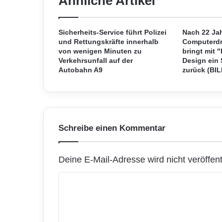
Ähnliche Artikel
R
e
p
o
Sicherheits-Service führt Polizei
Nach 22 Ja
r
und Rettungskräfte innerhalb
Computerd
von wenigen Minuten zu
bringt mit 
t
Verkehrsunfall auf der
Design ein 
a
Autobahn A9
zurück (BIL
u
f
g
e
n
o
Schreibe einen Kommentar
m
m
e
Deine E-Mail-Adresse wird nicht veröffentl
n
e
K
U
o
n
t
m
e