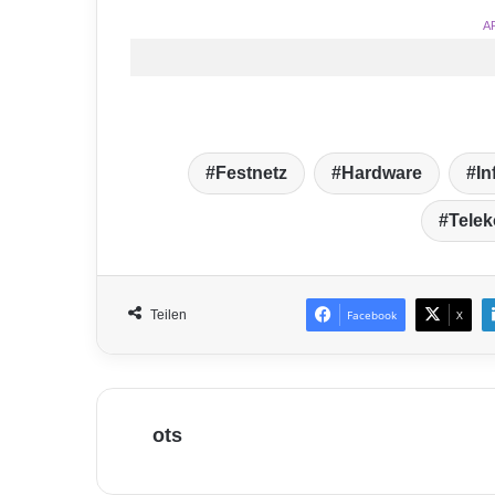
A
Festnetz
Hardware
In
Tele
Teilen
Facebook
X
ots