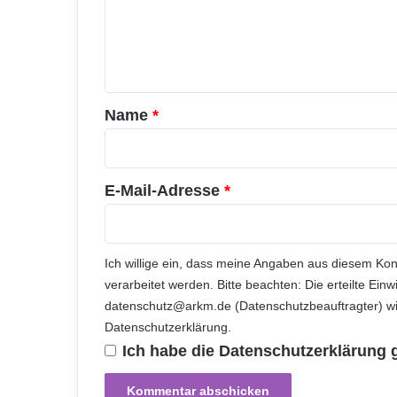
m
r
e
n
e
n
h
t
m
e
a
Name
*
n
r
s
i
*
n
E-Mail-Adresse
*
d
i
n
n
Ich willige ein, dass meine Angaben aus diesem Ko
o
verarbeitet werden. Bitte beachten: Die erteilte Einw
v
datenschutz@arkm.de (Datenschutzbeauftragter) wid
a
Datenschutzerklärung
.
t
i
Ich habe die
Datenschutzerklärung
v
,