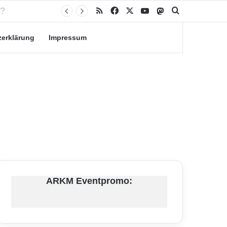
RSS
Facebook
X
YouTube
Mastodon
Suche nach
zerklärung
Impressum
ARKM Eventpromo: