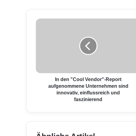
I
n
d
e
n
"
C
o
o
l
In den "Cool Vendor"-Report
V
aufgenommene Unternehmen sind
e
innovativ, einflussreich und
n
faszinierend
d
o
r
"
-