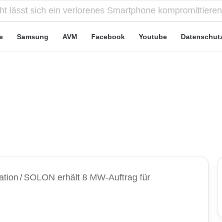
eute“-Tarife: Marketing-Trick oder echte Vorteile?
e
Samsung
AVM
Facebook
Youtube
Datenschut
ation
/
SOLON erhält 8 MW-Auftrag für