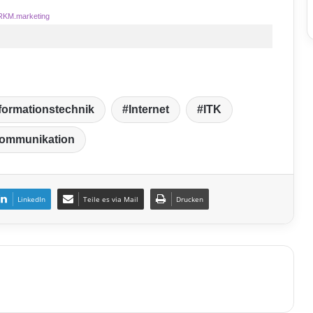
RKM.marketing
formationstechnik
Internet
ITK
kommunikation
LinkedIn
Teile es via Mail
Drucken