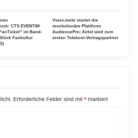
g
e
n
f
hren
Vserv.mobi startet die
ü
ruck: CTS EVENTIM
revolutionäre Plattform
"FanTicket" im Band-
AudiencePro; Airtel wird zum
r
Stück Fankultur
ersten Telekom-Vertragspartner
d
D)
i
e
S
o
l
a
r
i
n
icht.
Erforderliche Felder sind mit
*
markiert
d
u
s
t
r
i