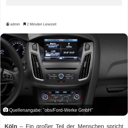
admin
2 Minuten Lesezeit
Quellenangabe: "obs/Ford-Werke GmbH"
Köln
– Ein großer Teil der Menschen spricht