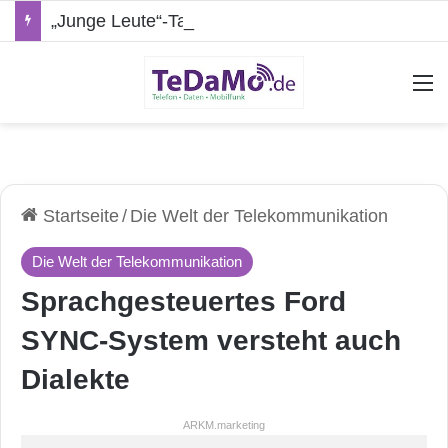
„Junge Leute“-Tarife: Marketing-Trick oder echte Vorteile?
A
Startseite
/
Die Welt der Telekommunikation
Die Welt der Telekommunikation
Sprachgesteuertes Ford
SYNC-System versteht auch
Dialekte
ARKM.marketing