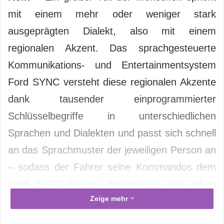
mit einem mehr oder weniger stark
ausgeprägten Dialekt, also mit einem
regionalen Akzent. Das sprachgesteuerte
Kommunikations- und Entertainmentsystem
Ford SYNC versteht diese regionalen Akzente
dank tausender einprogrammierter
Schlüsselbegriffe in unterschiedlichen
Sprachen und Dialekten und passt sich schnell
an das Sprachmuster der jeweiligen Person an
– sodass der Fahrer seine Kommandos dem
Ford SYNC-System buchstäblich so geben
Zeige mehr
kann, wie ihm „der Schnabel gewachsen“ ist.