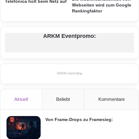
Telefónica holt beim Netz auf
Webseiten wird zum Google
Rankingfaktor
ARKM Eventpromo:
ARKM.marketing
Quellenangabe: „obs/Ford-Werke GmbH“
Aktuell
Beliebt
Kommentare
„In vielen Sprachen wie etwa Deutsch,
Englisch oder Französisch beobachten wir
Von Frame-Drops zu Framesieg:
zwar eine Abnahme regionaler Akzente“, sagte