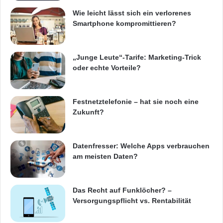
Dominic Watt, Senior Lecturer, Department of
Wie leicht lässt sich ein verlorenes
Language & Linguistic Science, University of
Smartphone kompromittieren?
York/
Großbritannien
. „Doch nach wie vor
gehört der Dialekt zur Identität vieler
„Junge Leute“-Tarife: Marketing-Trick
oder echte Vorteile?
Menschen. Es ist daher wichtig, diese
regionalen Akzente zu berücksichtigen, um
Festnetztelefonie – hat sie noch eine
den Leuten ihre etwaige Scheu vor modernen,
Zukunft?
sprachgesteuerten Assistenzsystemen zu
nehmen“.
Datenfresser: Welche Apps verbrauchen
am meisten Daten?
Christof Kellerwessel, Global Chief Engineer,
Electronic and Electrical Systems Engineering,
Das Recht auf Funklöcher? –
Ford of Europe, erklärte: „Sprache mit
Versorgungspflicht vs. Rentabilität
regionalem Akzent gehört bei vielen Menschen