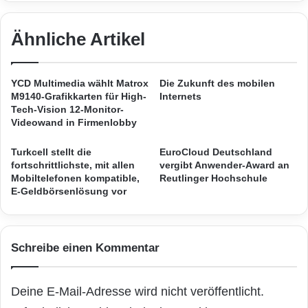
u
e
Kramer Crew. „Bisherige
e
w
l
Ähnliche Artikel
i
Überwachungslösungen waren nicht in der
l
n
e
n
Lage, das gesamte Monitoring-Spektrum
n
e
YCD Multimedia wählt Matrox
Die Zukunft des mobilen
abzudecken. Realtime-Monitoring geht
D
r
M9140-Grafikkarten für High-
Internets
a
Tech-Vision 12-Monitor-
erstmals über den üblichen Ansatz hinaus und
t
Videowand in Firmenlobby
fungiert quasi als zuverlässiges
e
n
Turkcell stellt die
EuroCloud Deutschland
Frühwarnsystem für die
Unternehmens-IT
.“
r
fortschrittlichste, mit allen
vergibt Anwender-Award an
a
Mobiltelefonen kompatible,
Reutlinger Hochschule
Die neue Lösung basiert auf einer speziellen
E-Geldbörsenlösung vor
u
Agenten-Technologie. Diese versetzt die
m
b
Unternehmen in die Lage, ihre gesamte IT-
e
Schreibe einen Kommentar
i
Infrastruktur inklusive SAN, Server und deren
m
Hypervisor, Datenbanken und Prozesse
V
Deine E-Mail-Adresse wird nicht veröffentlicht.
e
effizient zu überwachen.