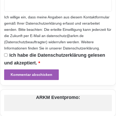
Problemlösung und Entscheidungsfindung.
o
n
s
Kramer Crew ist ein herstellerunabhängiger
Ich willige ein, dass meine Angaben aus diesem Kontaktformular
k
gemäß Ihrer
Datenschutzerklärung
erfasst und verarbeitet
Systemintegrator und Experte für komplexe
a
werden. Bitte beachten: Die erteilte Einwilligung kann jederzeit für
p
IT-Projekte mit Firmenzentrale in Köln. 1992
die Zukunft per E-Mail an datenschutz@arkm.de
a
z
(Datenschutzbeauftragter) widerrufen werden. Weitere
gegründet, erfolgte frühzeitig die
i
Informationen finden Sie in unserer
Datenschutzerklärung
.
Spezialisierung auf
t
Ich habe die
Datenschutzerklärung
gelesen
ä
Hochverfügbarkeitslösungen. Inhaber Uwe
und akzeptiert.
*
t
e
Kramer und seine Crew verfolgen hierbei
n
einen ganzheitlichen Ansatz, bestehend aus
den Komponenten Technologie und Service.
Im Mittelpunkt steht das umfangreiche
ARKM Eventpromo:
Serviceangebot rund um die Themen
Konsolidierung,
Virtualisierung
und Daten-