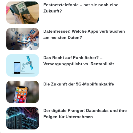
ARKM.marketing
Festnetztelefonie – hat sie noch eine
Zukunft?
Datenfresser: Welche Apps verbrauchen
am meisten Daten?
Festnetz
Hardware
Informationstechnik
Internet
ITK
Das Recht auf Funklöcher? –
Versorgungspflicht vs. Rentabilität
Telekommunikation
Die Zukunft der 5G-Mobilfunktarife
Der digitale Pranger: Datenleaks und ihre
Folgen für Unternehmen