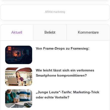
Management. Den Kunden stehen hier
ARKM.marketing
bedarfsgerechte CrewService-Module
entsprechend ihren Anforderungen, wie bspw.
ein 24/7 Vor-Ort-Service oder Desaster- und
Aktuell
Beliebt
Kommentare
Recovery-Leistungen, zur Verfügung. Kramer
Crew ist Premium-Partner verschiedener
Von Frame-Drops zu Framesieg:
namhafter Hersteller, wie DataCore,
CommVault, Citrix und Hitachi, und verfügt
Wie leicht lässt sich ein verlorenes
damit über Zugang zu den neuesten
Smartphone kompromittieren?
Entwicklungen.
„Junge Leute“-Tarife: Marketing-Trick
Orginal-Meldung:
oder echte Vorteile?