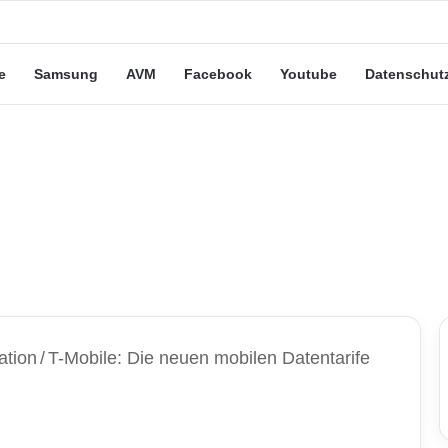
eute“-Tarife: Marketing-Trick oder echte Vorteile?
e
Samsung
AVM
Facebook
Youtube
Datenschut
ation
/
T-Mobile: Die neuen mobilen Datentarife