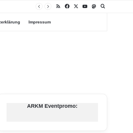
RSS
Facebook
X
YouTube
Mastodon
Suche nach
zerklärung
Impressum
ARKM Eventpromo: