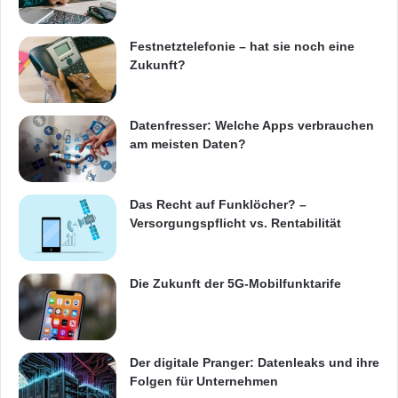
vertreten. Für weitere Information besuchen
Sie
www.thomsonreuters.com
Festnetztelefonie – hat sie noch eine
[
http://www.thomsonreuters.com/
]. Web site:
Zukunft?
http://www.thomsonreuters.com/
Datenfresser: Welche Apps verbrauchen
am meisten Daten?
Orginal-Meldung:
ARKM.marketing
Das Recht auf Funklöcher? –
Versorgungspflicht vs. Rentabilität
Die Zukunft der 5G-Mobilfunktarife
Festnetz
Hardware
Informationstechnik
Internet
ITK
Der digitale Pranger: Datenleaks und ihre
Folgen für Unternehmen
Telekommunikation