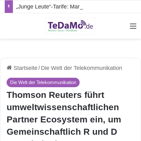
„Junge Leute“-Tarife: Marketing-Trick oder echte Vorteile?
A
Startseite
/
Die Welt der Telekommunikation
Die Welt der Telekommunikation
Thomson Reuters führt
umweltwissenschaftlichen
Partner Ecosystem ein, um
Gemeinschaftlich R und D