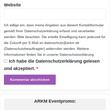
Industrie mit den notwendigen Werkzeugen
Website
und Informationen versorgt, um bei der
Behebung von aufkommenden Schwierigkeiten
Ich willige ein, dass meine Angaben aus diesem Kontaktformular
zu helfen. Die Partner Ecosystem Website für
gemäß Ihrer
Datenschutzerklärung
erfasst und verarbeitet
Entwickler finden Sie unter:
werden. Bitte beachten: Die erteilte Einwilligung kann jederzeit für
[
]. Um Partner zu
die Zukunft per E-Mail an datenschutz@arkm.de
werden oder für jegliche Fragen senden Sie
(Datenschutzbeauftragter) widerrufen werden. Weitere
bitte eine Email zu: Life.Science
Informationen finden Sie in unserer
Datenschutzerklärung
.
Ich habe die
Datenschutzerklärung
gelesen
s.Partners@thomsonreuters.com[
mailto:Life.S
und akzeptiert.
*
ciences.Partners@thomsonre
uters.com] oder
kontaktieren Sie Thomson Reuters bei der Bio-
IT Weltkonferenz Expo vom 24. bis zum 26.
April in Boston Massachusetts, Messestand
ARKM Eventpromo:
236. Thomson Reuters Thomson Reuters ist