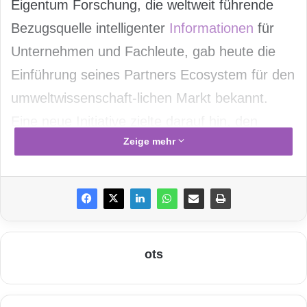
Eigentum Forschung, die weltweit führende
Bezugsquelle intelligenter
Informationen
für
Unternehmen und Fachleute, gab heute die
Einführung seines Partners Ecosystem für den
umweltwissenschaft-lichen Markt bekannt.
Eine neue Initiative zielte darauf hin, den
Zeige mehr
Zugang zu den umweltwissenschaftliche
Informationen der Firma durch
anwendungsspezifische Lösungen mit
Drittanbietern zu entwickeln. Durch den
Partner Ecosystem, ziehen Drittentwickler
ots
einen Vorteil der offen Architektur von der
Thomson Reuters Cortellis offenen Architektur,