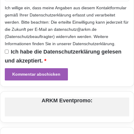
Programmaktualisierungen, die mobilen
Ich willige ein, dass meine Angaben aus diesem Kontaktformular
Datenverkehr verursachen und somit auch
gemäß Ihrer
Datenschutzerklärung
erfasst und verarbeitet
werden. Bitte beachten: Die erteilte Einwilligung kann jederzeit für
den Akku beanspruchen.
die Zukunft per E-Mail an datenschutz@arkm.de
(Datenschutzbeauftragter) widerrufen werden. Weitere
Energieintensive Apps
Informationen finden Sie in unserer
Datenschutzerklärung
.
Ich habe die
Datenschutzerklärung
gelesen
Eine permanente Netzwerksuche in Regionen
und akzeptiert.
*
oder Gebäuden mit schlechtem
Mobilfunkempfang kann den Energiespeicher
ebenfalls vorzeitig entleeren. Damit ist es
schon aus praktischen Gründen wichtig, bei
ARKM Eventpromo:
Reisen über den Wolken rechtzeitig in den
„Flugzeugmodus“ zu wechseln – von
Sicherheitsaspekten ganz abgesehen. Und