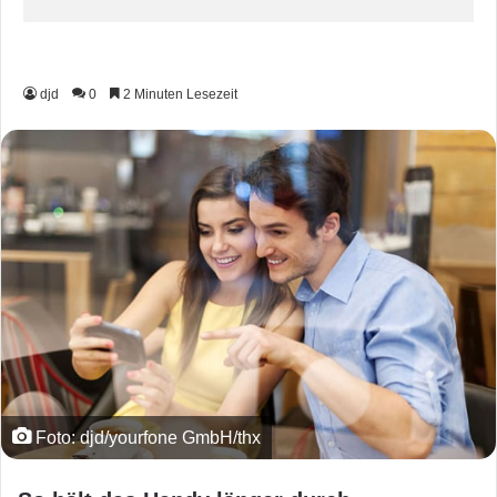
djd
0
2 Minuten Lesezeit
Foto: djd/yourfone GmbH/thx