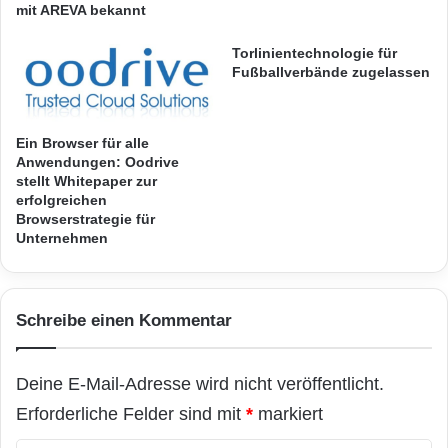
w
d
mit AREVA bekannt
e
i
i
m
Torlinientechnologie für
t
Fußballverbände zugelassen
V
e
e
r
r
t
t
Ein Browser für alle
V
r
Anwendungen: Oodrive
o
a
stellt Whitepaper zur
l
u
erfolgreichen
u
Browserstrategie für
e
Unternehmen
m
n
e
d
n
e
Foto: djd/yourfone GmbH/thx
r
Schreibe einen Kommentar
K
Vorsicht bei praller Sonne
o
n
Deine E-Mail-Adresse wird nicht veröffentlicht.
s
Buchstäblich Gift für den Akku sind zudem
u
Erforderliche Felder sind mit
*
markiert
starke Temperaturschwankungen sowie
m