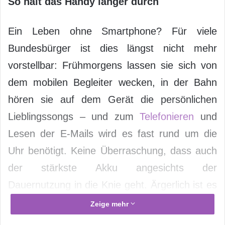
So hält das Handy länger durch
Ein Leben ohne Smartphone? Für viele
Bundesbürger ist dies längst nicht mehr
vorstellbar: Frühmorgens lassen sie sich von
dem mobilen Begleiter wecken, in der Bahn
hören sie auf dem Gerät die persönlichen
Lieblingssongs – und zum
Telefonieren
und
Lesen der E-Mails wird es fast rund um die
Uhr benötigt. Keine Überraschung, dass auch
der stärkste Akku angesichts der
Dauernutzung in die Knie geht. Ärgerlich ist es
nur, wenn die Energiereserve gerade
Zeige mehr
unterwegs aufgezehrt ist und sich keine