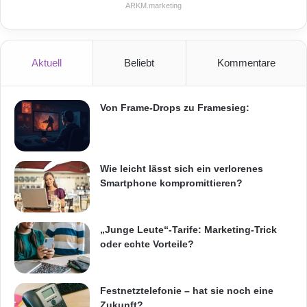
ARKM.marketing
nicht unterschätzen sollte man auch den
Energiebedarf, den Onlinespiele oder
bestimmte Apps wie beispielsweise
Aktuell
Beliebt
Kommentare
Navigationsprogramme verursachen. Wer sein
Smartphone als Ersatz-Navi im Auto benutzt,
Von Frame-Drops zu Framesieg:
sollte daher stets ein 12-Volt-Ladekabel dabei
haben – sonst ist alsbald der Akku leer und
Wie leicht lässt sich ein verlorenes
man muss ohne elektronische Karte sein Ziel
Smartphone kompromittieren?
finden.
„Junge Leute“-Tarife: Marketing-Trick
Quelle: djd
oder echte Vorteile?
ARKM.marketing
Festnetztelefonie – hat sie noch eine
Zukunft?