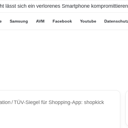
eute“-Tarife: Marketing-Trick oder echte Vorteile?
e
Samsung
AVM
Facebook
Youtube
Datenschut
ation
/
TÜV-Siegel für Shopping-App: shopkick