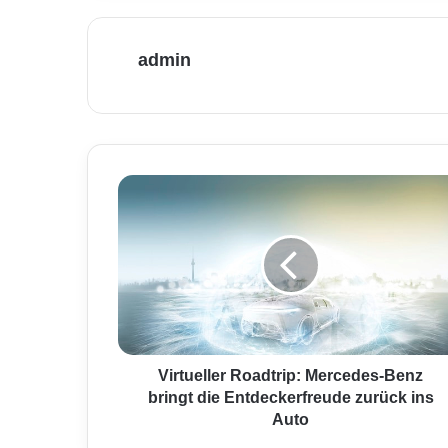
admin
V
i
r
t
u
e
l
l
e
r
Virtueller Roadtrip: Mercedes-Benz
R
bringt die Entdeckerfreude zurück ins
o
Auto
a