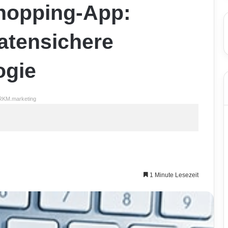
Shopping-App:
atensichere
ogie
RKM.marketing
1 Minute Lesezeit