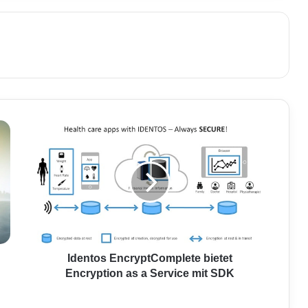
I
d
e
n
t
o
s
E
n
c
Identos EncryptComplete bietet
r
Encryption as a Service mit SDK
y
p