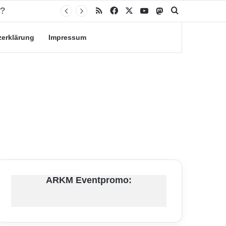
RSS
Facebook
X
YouTube
Mastodon
Suche nach
zerklärung
Impressum
ARKM Eventpromo: