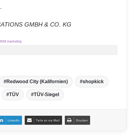
.
CATIONS GMBH & CO. KG
RKM.marketing
Redwood City (Kalifornien)
shopkick
TÜV
TÜV-Siegel
LinkedIn
Teile es via Mail
Drucken