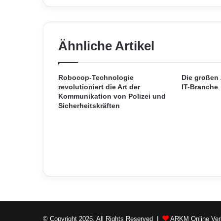
d
t
r
i
Ähnliche Artikel
p
:
M
e
Robocop-Technologie
Die großen
r
revolutioniert die Art der
IT-Branche
Kommunikation von Polizei und
c
Sicherheitskräften
e
d
e
s
-
B
e
n
z
b
r
© Copyright 2026, All Rights Reserved |
ARKM Online Ver