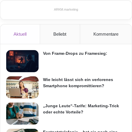
ARKM.marketing
Zwei UCISA Veranstaltungen aus dem Jahr
2011 stehen der Öffentlichkeit zur Verfügung:
Aktuell
Beliebt
Kommentare
– UCISA – The Future is Mobile
Von Frame-Drops zu Framesieg:
[
http://ucisa.mediasite.com/mediasite/Catalog/
Full/ce7f1d35-0e31-4a5d-adce-
dc11db2c8cfa/?
Wie leicht lässt sich ein verlorenes
Smartphone kompromittieren?
state=OsMIVst9k6EvXLW3QlWx
]
, Veranstaltung vom 2. Dezember im Austin
„Junge Leute“-Tarife: Marketing-Trick
oder echte Vorteile?
Court,