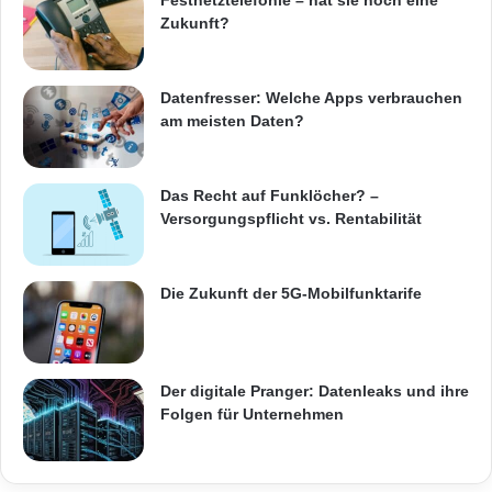
Birmingham
Festnetztelefonie – hat sie noch eine
Zukunft?
– UCISA – What Price Your Service
Datenfresser: Welche Apps verbrauchen
am meisten Daten?
[
http://ucisa.mediasite.com/mediasite/Catalog/
Full/26835ba6-d63d-40ec-af84-
Das Recht auf Funklöcher? –
71acd0e9d639/?
Versorgungspflicht vs. Rentabilität
state=KirnkLOOGmihrPy3btWR
]
Die Zukunft der 5G-Mobilfunktarife
, Veranstaltung vom 9. Dezember im Austin
Court,
Der digitale Pranger: Datenleaks und ihre
Birmingham
Folgen für Unternehmen
Das patentierte Mediasite Managementsystem