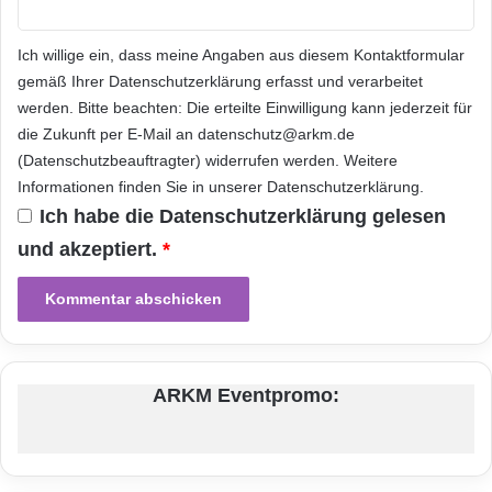
Damit vergrössert diese Online-Komponente
Ich willige ein, dass meine Angaben aus diesem Kontaktformular
unsere Reichweite und erhöht die Zahl der
gemäß Ihrer
Datenschutzerklärung
erfasst und verarbeitet
Teilnehmer“, erklärte Sue Fells, Business und
werden. Bitte beachten: Die erteilte Einwilligung kann jederzeit für
die Zukunft per E-Mail an datenschutz@arkm.de
Operations Manager bei UCISA. „Wir sind uns
(Datenschutzbeauftragter) widerrufen werden. Weitere
darüber im Klaren, dass in der gegenwärtigen
Informationen finden Sie in unserer
Datenschutzerklärung
.
ökonomischen Situation Teilnehmer manchmal
Ich habe die
Datenschutzerklärung
gelesen
und akzeptiert.
*
nicht zu den Veranstaltungen reisen können.
Ausserdem unterstützt die Online-Möglichkeit
auch unsere grünen Prinzipien. Durch das
Webcasting unserer Veranstaltungen mittels
ARKM Eventpromo:
Mediasite können Delegierte vom Büro aus,
von zu Hause und mit mobilen Geräten
teilnehmen.“