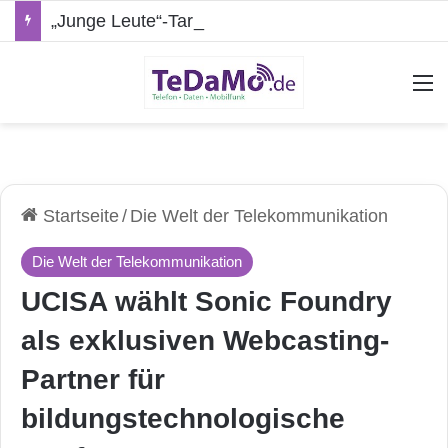
„Junge Leute“-Tarife: Marketing-Trick oder echte Vorteile?
A
Startseite
/
Die Welt der Telekommunikation
Die Welt der Telekommunikation
UCISA wählt Sonic Foundry
als exklusiven Webcasting-
Partner für
bildungstechnologische