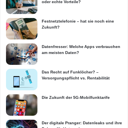
oder echte Vorteile?
T
A
F
Festnetztelefonie – hat sie noch eine
m
Zukunft?
o
b
i
l
Datenfresser: Welche Apps verbrauchen
e
am meisten Daten?
Das Recht auf Funklöcher? –
Versorgungspflicht vs. Rentabilität
Quellenangabe: „obs/Deutsche Messe AG Hannover“
Ein Highlight der Konferenz war die
Die Zukunft der 5G-Mobilfunktarife
Podiumsdiskussion, die die Bedeutung von
Industrie 4.0 für die Branche zum Inhalt hatte.
Dort erfuhren die Teilnehmer der Konferenz,
Der digitale Pranger: Datenleaks und ihre