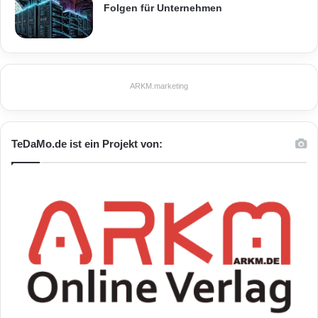
o
Folgen für Unternehmen
t
e
r
ARKM.marketing
TeDaMo.de ist ein Projekt von: