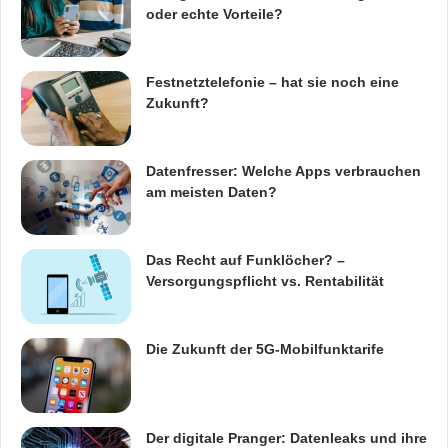
oder echte Vorteile?
t
z
e
u
d
I
e
n
Festnetztelefonie – hat sie noch eine
r
d
Zukunft?
F
u
i
s
r
t
Datenfresser: Welche Apps verbrauchen
s
r
am meisten Daten?
t
i
-
e
P
4
Das Recht auf Funklöcher? –
e
.
Versorgungspflicht vs. Rentabilität
r
0
s
o
Die Zukunft der 5G-Mobilfunktarife
n
-
S
h
o
Der digitale Pranger: Datenleaks und ihre