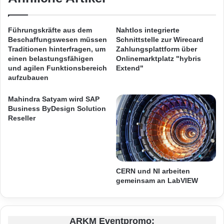
l
u
„Grünen Mobilitätskette“ – ein Projekt zur
i
n
e
g
Förderung der Elektromobilität in
Führungskräfte aus dem
Nahtlos integrierte
r
i
Beschaffungswesen müssen
Schnittstelle zur Wirecard
Mitteldeutschland unter der Federführung der
t
n
Traditionen hinterfragen, um
Zahlungsplattform über
"
d
einen belastungsfähigen
Onlinemarktplatz "hybris
NASA GmbH. Die TAF mobile GmbH ist einer
:
e
und agilen Funktionsbereich
Extend"
der acht beauftragten Forschungspartner im
T
aufzubauen
r
e
H
Konsortium.
i
Mahindra Satyam wird SAP
o
Business ByDesign Solution
l
l
Reseller
2
z
Für die App von TAF werden ab sofort
d
b
e
Testnutzer gesucht. Interessierte können sich
e
r
a
anmelden unter: . Voraussetzung ist ein
Z
r
CERN und NI arbeiten
D
b
Android Smartphone.
gemeinsam an LabVIEW
F
e
i
i
n
Quelle: ots
t
f
u
ARKM Eventpromo: