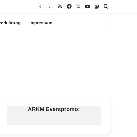
RSS
Facebook
X
YouTube
Mastodon
Suche nach
zerklärung
Impressum
ARKM Eventpromo: