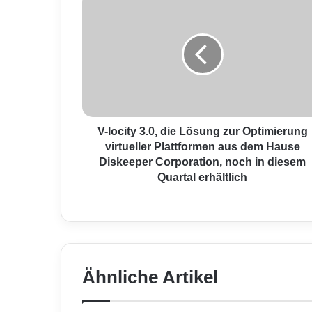
-
l
o
c
i
t
y
3
.
V-locity 3.0, die Lösung zur Optimierung
0
virtueller Plattformen aus dem Hause
,
Diskeeper Corporation, noch in diesem
d
Quartal erhältlich
i
e
L
ö
s
u
Ähnliche Artikel
n
g
z