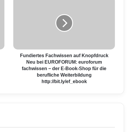
u
n
d
i
e
r
t
e
s
Fundiertes Fachwissen auf Knopfdruck
F
Neu bei EUROFORUM: euroforum
a
fachwissen − der E-Book-Shop für die
c
berufliche Weiterbildung
h
http://bit.ly/ef_ebook
w
i
s
s
e
n
a
u