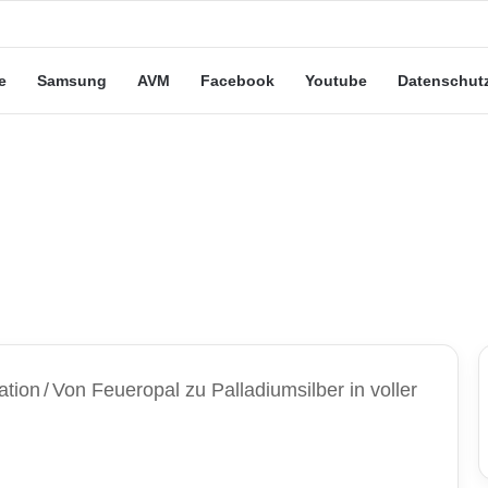
eute“-Tarife: Marketing-Trick oder echte Vorteile?
e
Samsung
AVM
Facebook
Youtube
Datenschut
ation
/
Von Feueropal zu Palladiumsilber in voller