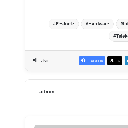
Festnetz
Hardware
In
Tele
Teilen
Facebook
X
admin
V