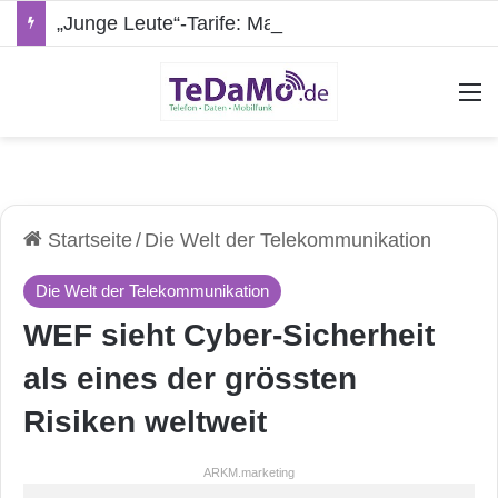
„Junge Leute“-Tarife: Marketing-Trick oder echte Vorteile?
A
Startseite
/
Die Welt der Telekommunikation
Die Welt der Telekommunikation
WEF sieht Cyber-Sicherheit
als eines der grössten
Risiken weltweit
ARKM.marketing