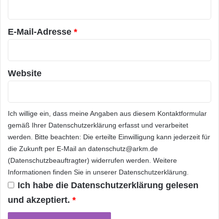
Y
d
r
S
o
Orginal-Meldung:
*
y
r
s
E-Mail-Adresse
*
f
t
I
ARKM.marketing
e
n
m
t
s
Website
e
T
r
e
n
c
a
Festnetz
Hardware
h
Ich willige ein, dass meine Angaben aus diesem Kontaktformular
t
n
i
gemäß Ihrer
Datenschutzerklärung
erfasst und verarbeitet
Informationstechnik
Internet
ITK
o
o
werden. Bitte beachten: Die erteilte Einwilligung kann jederzeit für
l
n
die Zukunft per E-Mail an datenschutz@arkm.de
Telekommunikation
o
a
(Datenschutzbeauftragter) widerrufen werden. Weitere
g
l
Informationen finden Sie in unserer
Datenschutzerklärung
.
i
e
Ich habe die
Datenschutzerklärung
gelesen
s
und akzeptiert.
*
E
u