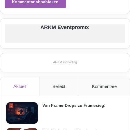
r
o
p
e
ARKM Eventpromo:
I
n
f
o
s
u
ARKM.marketing
n
d
B
i
Aktuell
Beliebt
Kommentare
l
d
e
Von Frame-Drops zu Framesieg:
r