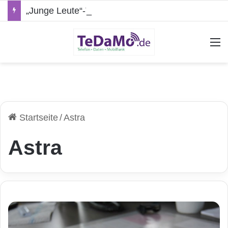
„Junge Leute“-Tarife: Marketing-Trick oder echte Vorteile?
A
Startseite
/
Astra
Astra