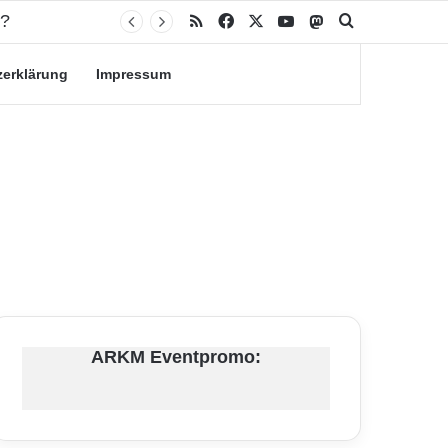
n?
RSS
Facebook
X
YouTube
Mastodon
Suche nach
zerklärung
Impressum
ARKM Eventpromo: