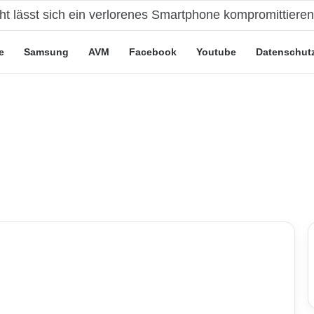
eute“-Tarife: Marketing-Trick oder echte Vorteile?
e
Samsung
AVM
Facebook
Youtube
Datenschut