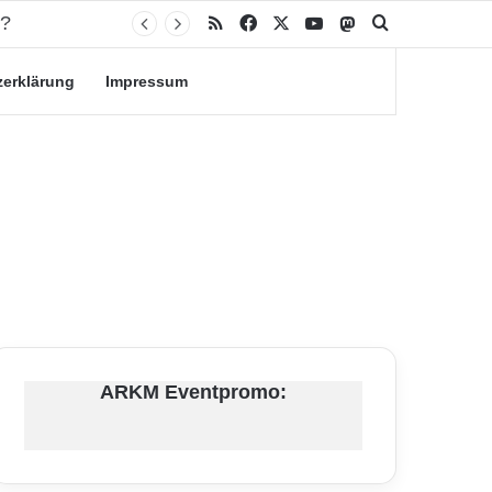
RSS
Facebook
X
YouTube
Mastodon
Suche nach
zerklärung
Impressum
ARKM Eventpromo: