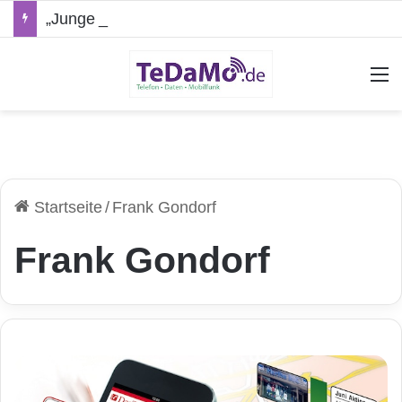
„Junge Leute“-Tarife: Marketing-Trick oder echte Vorteile?
A
Startseite
/
Frank Gondorf
Frank Gondorf