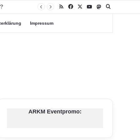
n?
RSS
Facebook
X
YouTube
Mastodon
Suche nach
zerklärung
Impressum
ARKM Eventpromo: