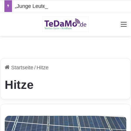
„Junge Leute“-Tarife: Marketing-Trick oder echte Vorteile?
A
Startseite
/
Hitze
Hitze