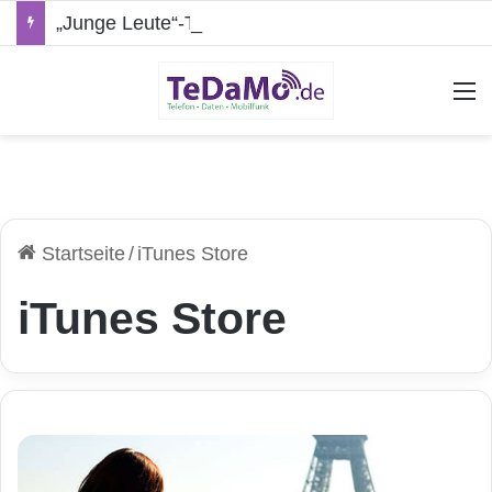
„Junge Leute“-Tarife: Marketing-Trick oder echte Vorteile?
A
Startseite
/
iTunes Store
iTunes Store