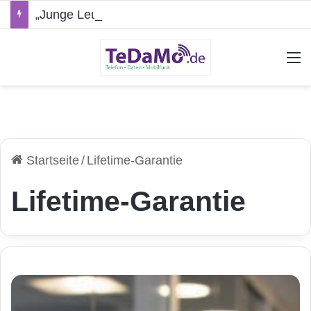
„Junge Leute“-Tarife: Marketing-Trick oder echte Vorteile?
A
Startseite
/
Lifetime-Garantie
Lifetime-Garantie