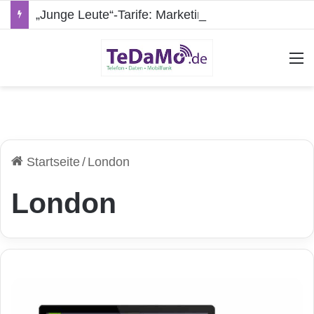
„Junge Leute“-Tarife: Marketing-Trick oder echte Vorteile?
A
Startseite
/
London
London