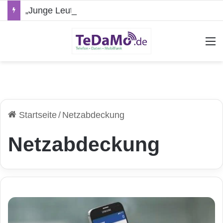
„Junge Leute“-Tarife: Marketing-Trick oder echte Vorteile?
A
Startseite
/
Netzabdeckung
Netzabdeckung