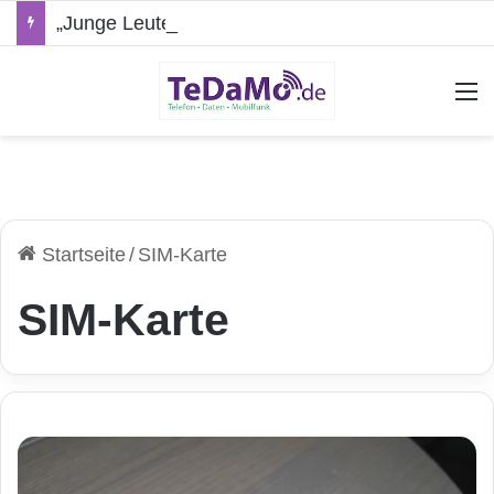
„Junge Leute“-Tarife: Marketing-Trick oder echte Vorteile?
A
Startseite
/
SIM-Karte
SIM-Karte