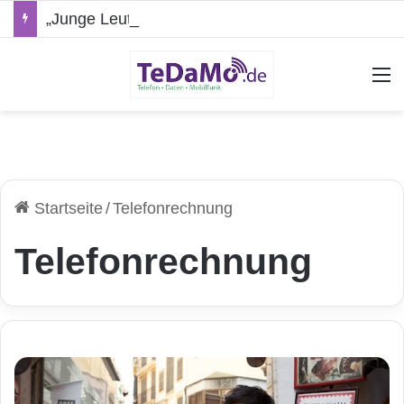
„Junge Leute“-Tarife: Marketing-Trick oder echte Vorteile?
A
Startseite
/
Telefonrechnung
Telefonrechnung