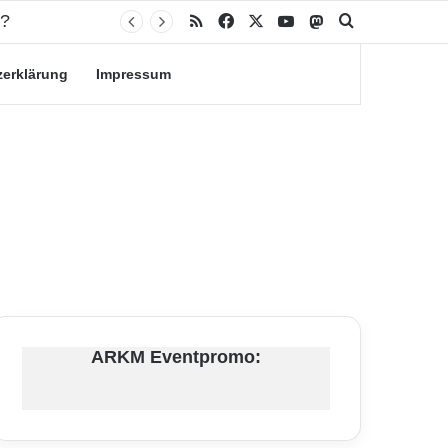
n?
RSS
Facebook
X
YouTube
Mastodon
Suche nach
zerklärung
Impressum
ARKM Eventpromo: