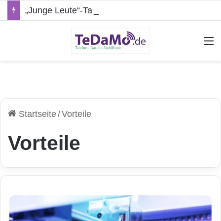
„Junge Leute“-Tarife: Marketing-Trick oder echte Vorteile?
A
Startseite
/
Vorteile
Vorteile