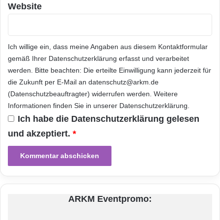
Website
Forschungsinstitute
, die versuchen, mit
diesem simplen Prinzip ganze Häuser für die
menschliche Bevölkerung zu bauen, was
Ich willige ein, dass meine Angaben aus diesem Kontaktformular
materialsparend, kraftsparend und
gemäß Ihrer
Datenschutzerklärung
erfasst und verarbeitet
werden. Bitte beachten: Die erteilte Einwilligung kann jederzeit für
gesundheitsschonend für den Menschen ist.
die Zukunft per E-Mail an datenschutz@arkm.de
Bauherren könnten diesen 3D Druckservice
(Datenschutzbeauftragter) widerrufen werden. Weitere
Informationen finden Sie in unserer
Datenschutzerklärung
.
von sich dafür spezialisierten Firmen in
Ich habe die
Datenschutzerklärung
gelesen
Anspruch nehmen. Darüber hinaus entlastet
und akzeptiert.
*
dieses Bauverfahren den Geldbeutel des
Bauherrn, da auf die
Dienstleistungen
von
Bauarbeitern auf regulären Baustellen
verzichtet werden kann. Bekanntlich ist die
ARKM Eventpromo:
Arbeit von Maschinen deutlich günstiger als