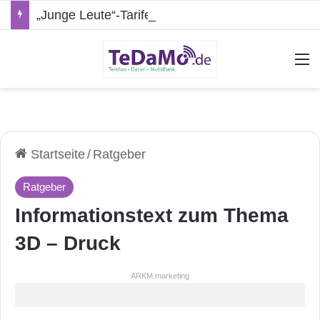
„Junge Leute“-Tarife: Marketing-Trick oder echte Vorteile?
A
Startseite
/
Ratgeber
Ratgeber
Informationstext zum Thema
3D – Druck
ARKM.marketing