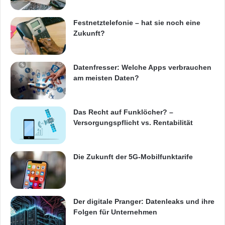
Festnetztelefonie – hat sie noch eine
Hierfür gibt es auch Forschungsinstitute, die
Zukunft?
erproben, inwiefern der Bau auf dem Mond mit
einem 3D-Drucker möglich ist.
Datenfresser: Welche Apps verbrauchen
am meisten Daten?
ARKM.marketing
Das Recht auf Funklöcher? –
Versorgungspflicht vs. Rentabilität
Die Zukunft der 5G-Mobilfunktarife
3D-Druck
Drucker
Vorteile
Der digitale Pranger: Datenleaks und ihre
Folgen für Unternehmen