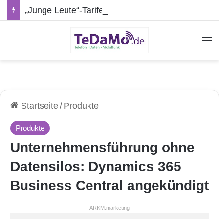
„Junge Leute“-Tarife: Marketing-Trick oder echte Vorteile?
A
Startseite
/
Produkte
Produkte
Unternehmensführung ohne
Datensilos: Dynamics 365
Business Central angekündigt
ARKM.marketing