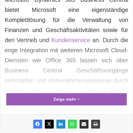
bietet Microsoft eine eigenständige
Komplettlösung für die Verwaltung von
Finanzen und Geschäftsaktivitäten sowie für
den Vertrieb und
Kundenservice
an. Durch die
enge Integration mit weiteren Microsoft Cloud-
Diensten wie Office 365 lassen sich über
Business Central Geschäftsvorgänge
verknüpfen und Unternehmensprozesse durch
automatisierte Workflows und Aufgaben
Zeige mehr
effizienter gestalten. Business Central ist
vollständig in Office-Anwendungen wie
Outlook, Word und Excel integriert. Mit der
Lösung wird es zudem möglich sein,