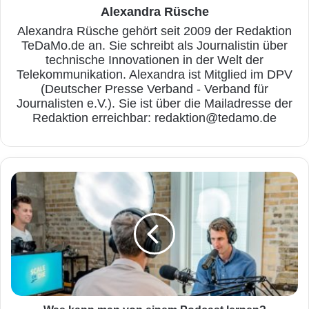
– die Business-Variante enthält zusätzlich
Alexandra Rüsche
Alexandra Rüsche gehört seit 2009 der Redaktion
noch Outlook.
TeDaMo.de an. Sie schreibt als Journalistin über
technische Innovationen in der Welt der
Was kann man mit den
Telekommunikation. Alexandra ist Mitglied im DPV
(Deutscher Presse Verband - Verband für
Programmen machen?
Journalisten e.V.). Sie ist über die Mailadresse der
Redaktion erreichbar: redaktion@tedamo.de
Bei Word handelt es sich um ein ausgereiftes
Schreibprogramm, mit dem man Schriftstück
W
öffnen und auch bearbeiten kann. Über die
a
Jahre hinweg, sind hier immer wieder neue
s
k
Funktionen hinzugekommen, sodass man
a
n
auch alleine mit dem Programm Word schon
n
viel machen kann. Bei dem Programm Excel
m
a
handelt es sich um ein Programm, mit dem