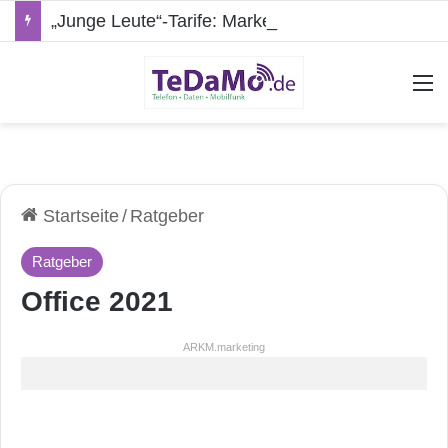
„Junge Leute“-Tarife: Marketing-Trick oder echte Vorteile?
A
Startseite
/
Ratgeber
Ratgeber
Office 2021
ARKM.marketing