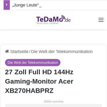
„Junge Leute“-Tarife: Marketing-Trick oder echte Vorteile?
A
Startseite
/
Die Welt der Telekommunikation
Die Welt der Telekommunikation
27 Zoll Full HD 144Hz
Gaming-Monitor Acer
XB270HABPRZ
ARKM.marketing