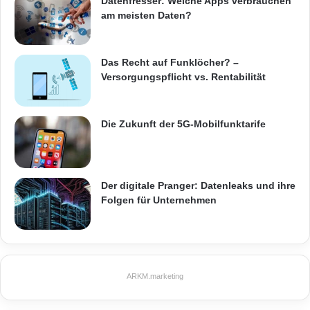
Datenfresser: Welche Apps verbrauchen
Display Experten vpn Prad.de
am meisten Daten?
DisplayPort-Anschluss
Nvidias 3D Vision
Das Recht auf Funklöcher? –
Nvidias G-Sync
Versorgungspflicht vs. Rentabilität
Die Zukunft der 5G-Mobilfunktarife
Der digitale Pranger: Datenleaks und ihre
Folgen für Unternehmen
ARKM.marketing