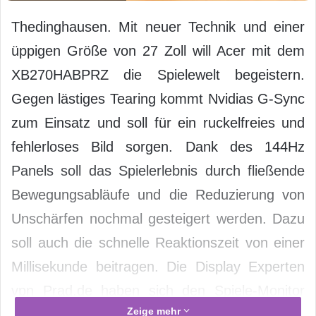
Thedinghausen. Mit neuer Technik und einer
üppigen Größe von 27 Zoll will Acer mit dem
XB270HABPRZ die Spielewelt begeistern.
Gegen lästiges Tearing kommt Nvidias G-Sync
zum Einsatz und soll für ein ruckelfreies und
fehlerloses Bild sorgen. Dank des 144Hz
Panels soll das Spielerlebnis durch fließende
Bewegungsabläufe und die Reduzierung von
Unschärfen nochmal gesteigert werden. Dazu
soll auch die schnelle Reaktionszeit von einer
Millisekunde beitragen. Die Display Experten
vpn Prad.de haben sich den Spiele-Monitor
Zeige mehr
von Acer einmal genauer angesehen.