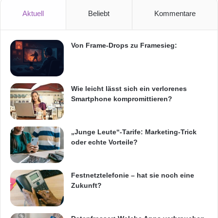
Sicht kommt es bei einem Display auch auf die
e
Aktuell
Beliebt
Kommentare
Bildqualität
an und hier konnte uns der Acer
g
l
nicht überzeugen.“
e
Von Frame-Drops zu Framesieg:
r
Quelle: PresseBox.
Wie leicht lässt sich ein verlorenes
ARKM.marketing
Smartphone kompromittieren?
„Junge Leute“-Tarife: Marketing-Trick
oder echte Vorteile?
144Hz-Darstellung
Festnetztelefonie – hat sie noch eine
27 Zoll Full HD 144Hz Gaming-Monitor Acer
Zukunft?
XB270HABPRZ
Acer XB270HABPRZ