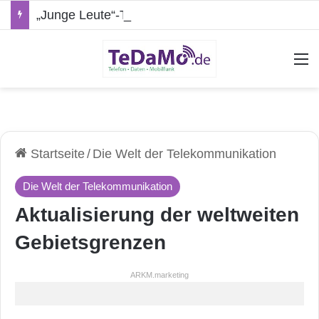
„Junge Leute“-Tarife: Marketing-Trick oder echte Vorteile?
A
Startseite
/
Die Welt der Telekommunikation
Die Welt der Telekommunikation
Aktualisierung der weltweiten
Gebietsgrenzen
ARKM.marketing