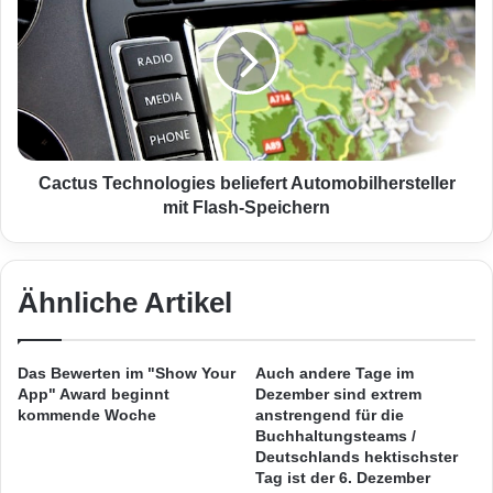
W
c
e
t
b
u
d
s
e
T
s
e
i
c
g
h
Cactus Technologies beliefert Automobilhersteller
n
n
mit Flash-Speichern
o
Quelle: PresseBox.
l
o
Zu den weltweiten Gebietsgrenzen
g
Ähnliche Artikel
berechneten die Experten passende
i
e
Kaufkraftdaten und soziodemographische
s
Das Bewerten im "Show Your
Auch andere Tage im
b
Daten, die in Kombination bei räumlichen
App" Award beginnt
Dezember sind extrem
e
kommende Woche
anstrengend für die
Planungsaufgaben wertvolle Erkenntnisse
l
Buchhaltungsteams /
i
Deutschlands hektischster
liefern.
Tag ist der 6. Dezember
e