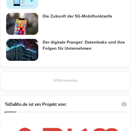
zahlreiche kleine Gemeinden zusammengelegt
Die Zukunft der 5G-Mobilfunktarife
oder eingemeindet. Das Ergebnis ist ein um
über 1.000 Frequesias reduzierter Layer.
Der digitale Pranger: Datenleaks und ihre
Postalisch
Folgen für Unternehmen
In Finnland wurden 48 neue Postleitzahlen
gebildet und 7 bisher bestehende abgeschafft.
ARKM.marketing
Allein in Europa gab es ca. 3.000 Änderungen
der postalischen Gebietsgrenzen.
TeDaMo.de ist ein Projekt von:
Mikrogeographisch
Das Update enthält für 22 afrikanische Länder