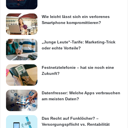
e
r
sind bei der Verortung von aktuellen
m
Wie leicht lässt sich ein verlorenes
Adressdaten auf Basis der Postleitzahl eine
i
Smartphone kompromittieren?
t
unverzichtbare Information, um
F
l
flächendeckende Analysen durchführen zu
„Junge Leute“-Tarife: Marketing-Trick
a
können.“
oder echte Vorteile?
s
h
-
Beispiele für Aktualisierungen:
S
Festnetztelefonie – hat sie noch eine
p
Zukunft?
e
Administrativ
i
c
Datenfresser: Welche Apps verbrauchen
h
In Portugal wurde die Gebietsreform auf
am meisten Daten?
e
administrativer Ebene der Freguesias
r
n
umgesetzt. Zur Verschlankung der
Das Recht auf Funklöcher? –
Versorgungspflicht vs. Rentabilität
kommunalen Verwaltung wurden hier