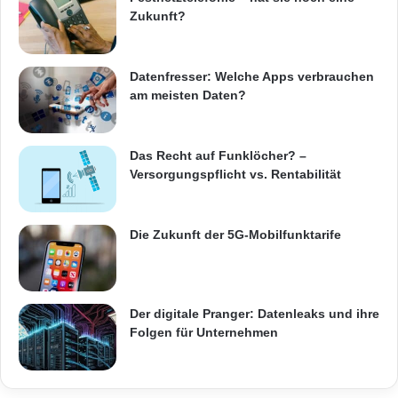
t
Zukunft?
D
e
u
Datenfresser: Welche Apps verbrauchen
t
am meisten Daten?
s
c
h
l
Das Recht auf Funklöcher? –
Quellenangabe: „obs/Veeam Software“
a
Versorgungspflicht vs. Rentabilität
n
d
Die Schadenshöhe beträgt damit 6 Millionen
Die Zukunft der 5G-Mobilfunktarife
US-Dollar mehr als noch vor zwölf Monaten.
Fast alle Befragten geben dennoch an, ihre
Bemühungen verstärkt zu haben, um
Der digitale Pranger: Datenleaks und ihre
Folgen für Unternehmen
Verfügbarkeitsausfälle ihrer IT-Systeme zu
vermeiden. Darüber hinaus stufen die
deutschen Umfrageteilnehmer mittlerweile 51