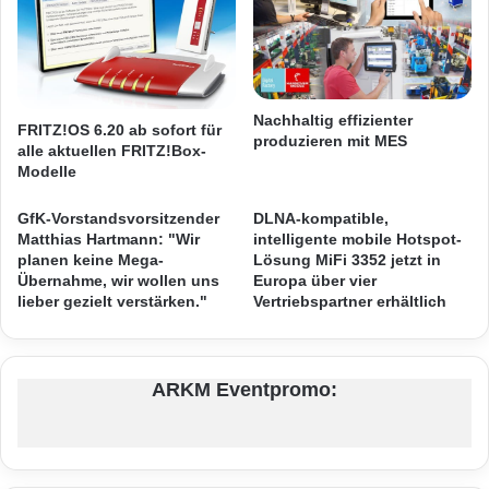
I
ü
T
n
-
d
F
e
a
t
l
Nachhaltig effizienter
FRITZ!OS 6.20 ab sofort für
:
l
produzieren mit MES
alle aktuellen FRITZ!Box-
7
s
Modelle
Z
t
u
u
GfK-Vorstandsvorsitzender
DLNA-kompatible,
k
d
Matthias Hartmann: "Wir
intelligente mobile Hotspot-
u
i
planen keine Mega-
Lösung MiFi 3352 jetzt in
n
e
Übernahme, wir wollen uns
Europa über vier
f
n
lieber gezielt verstärken."
Vertriebspartner erhältlich
t
i
s
n
t
B
h
ARKM Eventpromo:
a
e
r
s
c
e
e
n
l