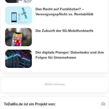
Das Recht auf Funklöcher? –
Prozess mit ihren eigenen Mitarbeiterteams,
Versorgungspflicht vs. Rentabilität
BonitaSoft oder ihren
Die Zukunft der 5G-Mobilfunktarife
Partnern massgerecht auf ihre
Geschäftsprozesse zuschneiden.
Der digitale Pranger: Datenleaks und ihre
– Performance: Dieses Subscription Pack für
Folgen für Unternehmen
missionskritische
Implementierungen bietet zusätzliche
ARKM.marketing
leistungsstarke Funktionen, um bei
den Implementierungen optimale Leistungen
TeDaMo.de ist ein Projekt von: