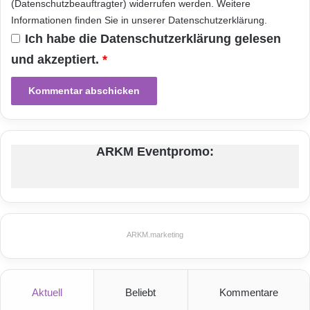
(Datenschutzbeauftragter) widerrufen werden. Weitere
c
Informationen finden Sie in unserer
Datenschutzerklärung
.
h
Webformulare erstellen und das LookFeel der
Ich habe die
Datenschutzerklärung
gelesen
Anwendung
und akzeptiert.
*
benutzerfreundlich anpassen. Zudem ist eine
einfache Anbindung externer
ARKM Eventpromo:
Systeme zu Anwendungen wie
SalesForce.com über integrierte Konnektoren
oder über Webservices möglich.
ARKM.marketing
– Efficiency: Für Projekte unter hohem
Zeitdruck beschleunigt
Aktuell
Beliebt
Kommentare