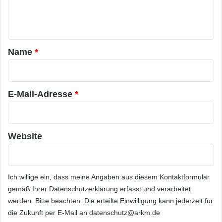
r
e
gemeinsame Entwicklungen,
k
n
i
Produktivitätsfunktionen für Entwickler und
n
t
g
a
Name
*
u
Dokumentenmanagementfunktionen. Business
r
n
Anwender können Dokumente für
d
*
W
E-Mail-Adresse
*
i
ihre Prozesse generieren, um besser mit
s
s
Kollegen zusammenzuarbeiten und
e
Website
n
s
Key Performance Indicator (KPI) Reports über
a
Prozessdaten erhalten. Mit
u
Ich willige ein, dass meine Angaben aus diesem Kontaktformular
s
t
gemäß Ihrer
Datenschutzerklärung
erfasst und verarbeitet
dem Subscription Pack lassen sich ebenfalls
a
werden. Bitte beachten: Die erteilte Einwilligung kann jederzeit für
u
komplexe und dynamische
die Zukunft per E-Mail an datenschutz@arkm.de
s