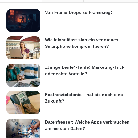
dieses Subscription Pack die Bereitstellung
Von Frame-Drops zu Framesieg:
von Geschäftsprozessen für
kommerzielle Implementierungen. Benutzer
Wie leicht lässt sich ein verlorenes
können mit zahlreichen
Smartphone kompromittieren?
Vorlagen für Geschäftsprozesse von
„Junge Leute“-Tarife: Marketing-Trick
oder echte Vorteile?
Zentralfunktionen der Unternehmen
(z.B. Personalwesen, Finanzen, Qualität und
Festnetztelefonie – hat sie noch eine
Zukunft?
Help Desk)
Projektabwicklungen optimal beschleunigen.
Datenfresser: Welche Apps verbrauchen
am meisten Daten?
Organisationen können den