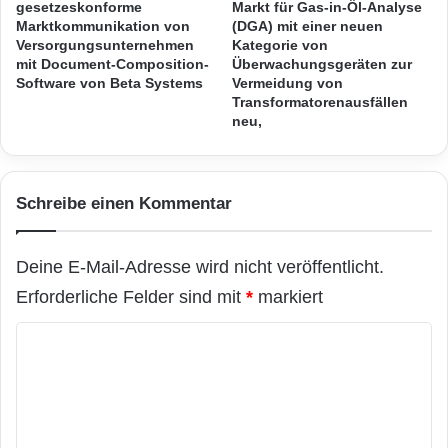
Pack werden zunehmend mehr
gesetzeskonforme
Markt für Gas-in-Öl-Analyse
a
Marktkommunikation von
(DGA) mit einer neuen
f
Funktionalitäten
hinzugefügt:
Versorgungsunternehmen
Kategorie von
ü
mit Document-Composition-
Überwachungsgeräten zur
r
Software von Beta Systems
Vermeidung von
h
– Teamwork: Mit diesem Subscription Pack
Transformatorenausfällen
o
neu,
können Benutzer ihre
c
h
r
Projekte beschleunigen und sicherstellen. Das
a
Schreibe einen Kommentar
n
Pack ist für kommerzielle
g
i
Deine E-Mail-Adresse wird nicht veröffentlicht.
g
Einstiegsimplementierungen bestimmt und
Erforderliche Felder sind mit
*
markiert
e
umfasst u.a. einen
s
K
N
o
e
professionellen Jahres-Support, ein Multi-User
t
m
w
Repository für
m
o