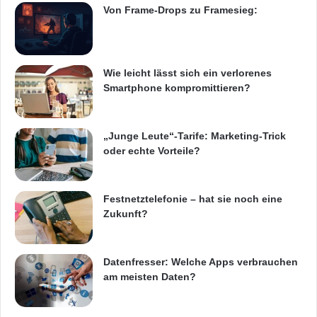
Maschinen ODER DIE SOFTWARE IST
Von Frame-Drops zu Framesieg:
e
-
GRATIS!
u
n
Registrieren Sie sich
d
Wie leicht lässt sich ein verlorenes
M
Smartphone kompromittieren?
unter
http://www.condusiv.com/fastervms
und
i
c
erfahren Sie mehr.
r
„Junge Leute“-Tarife: Marketing-Trick
o
oder echte Vorteile?
Die wesentlichen Leistungshemmnisse auf
s
o
virtuellen Plattformen sind: – Unnötige E/As.
f
Festnetztelefonie – hat sie noch eine
t
Indem es eine einzige Datei beim
Zukunft?
H
Schreibvorgang in mehrere Teile fragmentiert,
y
p
erzeugt das Betriebssystem Windows
Datenfresser: Welche Apps verbrauchen
e
am meisten Daten?
r
überflüssige E/A-Abläufe. Da jeder einzelne
-
Teil weitere Abläufe auf der Speicherebene
V