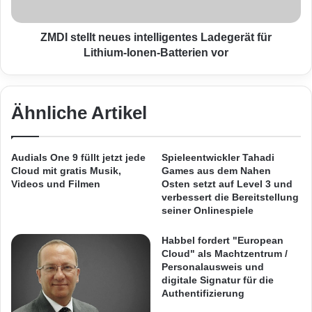
n
l
Maschinen (VM) um bis zu 50 % und sorgt
e
l
u
t
ZMDI stellt neues intelligentes Ladegerät für
somit für schnellere Reaktionszeiten und mehr
e
n
Lithium-Ionen-Batterien vor
B
E/As pro Sekunde. Dies verhindert
e
e
u
Anwendungsengpässe und ermöglicht den
s
e
c
s
Ähnliche Artikel
Betrieb von mehr VMs auf einem einzigen
h
i
l
physischen Server. Da VMs sich die Server-
n
e
t
Audials One 9 füllt jetzt jede
Spieleentwickler Tahadi
und Speicher-Ressourcen teilen müssen, lässt
u
e
Cloud mit gratis Musik,
Games aus dem Nahen
n
l
sich eine Virtualisierung nur dann voll
Videos und Filmen
Osten setzt auf Level 3 und
i
l
verbessert die Bereitstellung
ausnutzen und lassen sich die
g
i
seiner Onlinespiele
u
g
Investitionskosten nur dann rechtfertigen,
n
e
Habbel fordert "European
g
wenn die E/A-Reaktionszeit gesteigert und
Cloud" als Machtzentrum /
n
s
Personalausweis und
t
zugleich die Bandbreite zur VM erhöht wird –
digitale Signatur für die
s
e
Authentifizierung
o
s
und das ohne die Installation zusätzlicher
f