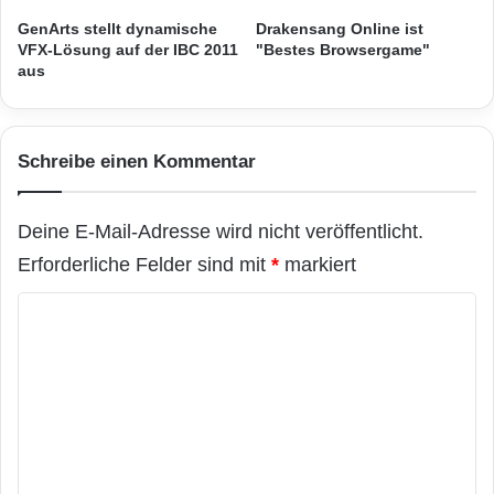
e
Strassenbeleuchtungen mehr steuern als nur
n
GenArts stellt dynamische
Drakensang Online ist
VFX-Lösung auf der IBC 2011
"Bestes Browsergame"
die Lampen.“
aus
Echelons Lösung für die intelligente
Strassenbeleuchtung lässt sich problemlos mit
Schreibe einen Kommentar
anderen Geräten und Funktionen erweitern,
Deine E-Mail-Adresse wird nicht veröffentlicht.
beispielsweise Parkplatzbeleuchtung,
Erforderliche Felder sind mit
*
markiert
Sprinkler, Signalanlagen oder Systeme zur
K
Überwachung von Umweltdaten, die mit dem
o
Verkehr in Zusammenhang stehen, wie
m
Schadstoffbelastung, Zusammensetzung der
m
Luft, Feuchtigkeit, Temperatur oder
e
Strassenlärm.
n