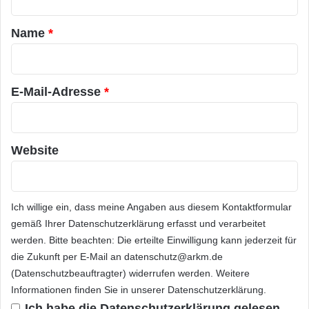
t
Während der Messe Light + Building wird
a
Name
*
Echelon unter dem Titel „Smart Street Lighting
r
Specification Guide“ eine Anleitung zur
*
Konzipierung von intelligenten
E-Mail-Adresse
*
Strassenbeleuchtungen vorstellen. Die dort
enthaltenen Richtlinien wurden inzwischen von
Website
einigen grossen Kommunen zur Realisierung
ihrer Smart-City-Anwendungen benutzt. Eine
Kopie des „Smart Street Lighting Specification
Ich willige ein, dass meine Angaben aus diesem Kontaktformular
gemäß Ihrer
Datenschutzerklärung
erfasst und verarbeitet
Guide“ lässt sich im Internet unter
werden. Bitte beachten: Die erteilte Einwilligung kann jederzeit für
herunterladen.
die Zukunft per E-Mail an datenschutz@arkm.de
(Datenschutzbeauftragter) widerrufen werden. Weitere
Informationen finden Sie in unserer
Datenschutzerklärung
.
Darüber hinaus wird Echelon eine Mischung
Ich habe die
Datenschutzerklärung
gelesen