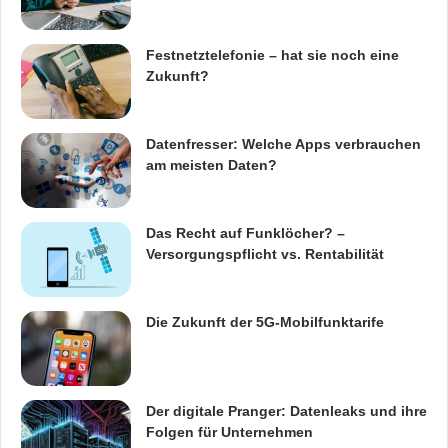
Anwender kann jetzt wesentlich schneller die
benötigten Fräsbereiche für hyperMILL®
Festnetztelefonie – hat sie noch eine
Zukunft?
auswählen und verwenden“, ist sich Wolfgang
Weiß sicher.
Datenfresser: Welche Apps verbrauchen
am meisten Daten?
Mit Solids arbeiten
CAM-Programmierer benötigen für die
Das Recht auf Funklöcher? –
Versorgungspflicht vs. Rentabilität
Volumenmodellierung Geometrien oder
Features ohne Historie. Das ist immer dann
Die Zukunft der 5G-Mobilfunktarife
sehr vorteilhaft, wenn es um die Bearbeitung
von Fremddaten geht. Zum Verändern von
Geometrien oder Flächen können Anwender in
Der digitale Pranger: Datenleaks und ihre
Folgen für Unternehmen
hyperCAD®-S jetzt die direkte Modellierung