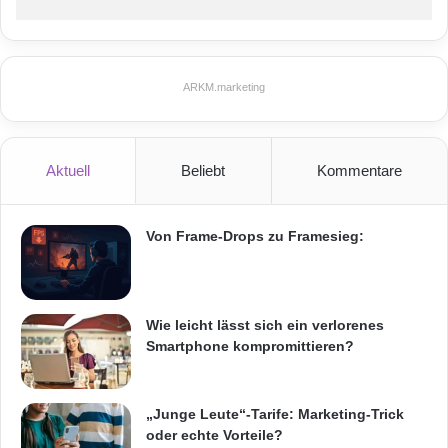
umfangreiche Auswahlmöglichkeiten für
Flächen und Kurven angelegt worden:
ARKM.marketing
– begrenzte Flächen
– tangentiale Flächen
– Fasen
Aktuell
Beliebt
Kommentare
– Verrundungen
– koaxiale Flächen
Von Frame-Drops zu Framesieg:
– koplanare Flächen
– optimierte Kettenauswahl
Wie leicht lässt sich ein verlorenes
Smartphone kompromittieren?
„Die Smart-Selector-Technologie ermöglicht
ein sehr einfaches kombiniertes Auswählen
„Junge Leute“-Tarife: Marketing-Trick
von Flächenbereichen und Kurven. Der
oder echte Vorteile?