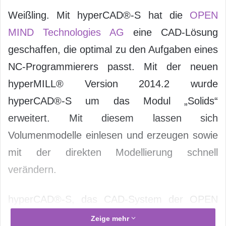
Weißling. Mit hyperCAD®-S hat die
OPEN
MIND Technologies AG
eine CAD-Lösung
geschaffen, die optimal zu den Aufgaben eines
NC-Programmierers passt. Mit der neuen
hyperMILL® Version 2014.2 wurde
hyperCAD®-S um das Modul „Solids“
erweitert. Mit diesem lassen sich
Volumenmodelle einlesen und erzeugen sowie
mit der direkten Modellierung schnell
verändern.
hyperCAD®-S, das CAD-System der OPEN
MIND Technologies AG, ist eine komplette
Zeige mehr