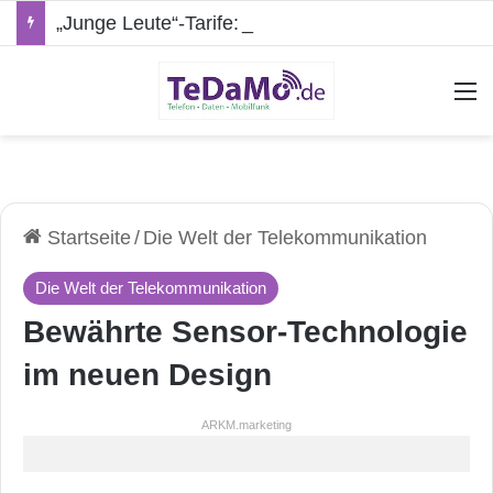
„Junge Leute“-Tarife: Marketing-Trick oder echte Vorteile?
A
Startseite
/
Die Welt der Telekommunikation
Die Welt der Telekommunikation
Bewährte Sensor-Technologie
im neuen Design
ARKM.marketing