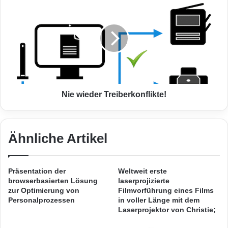
l
i
u
e
m
w
e
i
n
e
m
d
o
e
d
r
e
T
Nie wieder Treiberkonflikte!
l
r
l
e
i
i
e
Ähnliche Artikel
b
r
e
u
r
Quelle: PresseBox.
n
k
Präsentation der
Weltweit erste
g
o
browserbasierten Lösung
laserprojizierte
Vor allem im Segment der TELID®-
m
n
zur Optimierung von
Filmvorführung eines Films
i
f
Personalprozessen
in voller Länge mit dem
Datenlogger sind die Anwendungen und
t
Laserprojektor von Christie;
l
Bauformen vielfältig. Integrierte Module wie
h
i