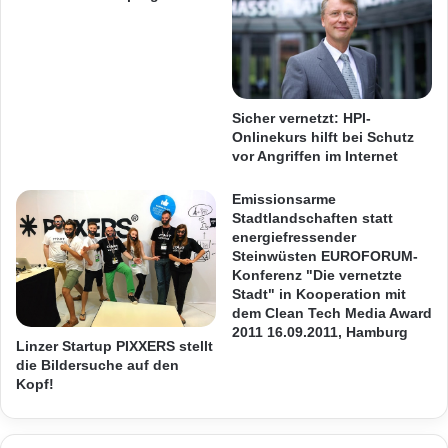
t
g
ARKM.marketing
a
i
l
t
l
a
e
l
s
e
Sicher vernetzt: HPI-
i
r
Onlinekurs hilft bei Schutz
Antiviren-Branche
Antivirensoftware
n
I
vor Angriffen im Internet
n
n
Emsisoft
Software-Review
Wien
e
t
Emissionsarme
r
Stadtlandschaften statt
e
energiefressender
h
r
Steinwüsten EUROFORUM-
a
a
Konferenz "Die vernetzte
l
k
Stadt" in Kooperation mit
b
t
dem Clean Tech Media Award
e
i
2011 16.09.2011, Hamburg
i
o
Linzer Startup PIXXERS stellt
n
die Bildersuche auf den
n
Kopf!
e
b
r
e
M
i