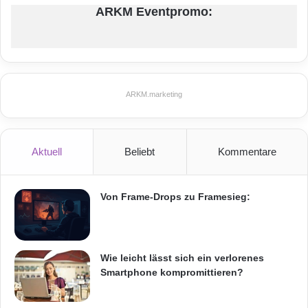
i
J
ARKM Eventpromo:
n
a
u
h
t
r
e
e
s
k
ARKM.marketing
o
n
f
e
Aktuell
Beliebt
Kommentare
r
e
n
Von Frame-Drops zu Framesieg:
z
Wie leicht lässt sich ein verlorenes
Smartphone kompromittieren?