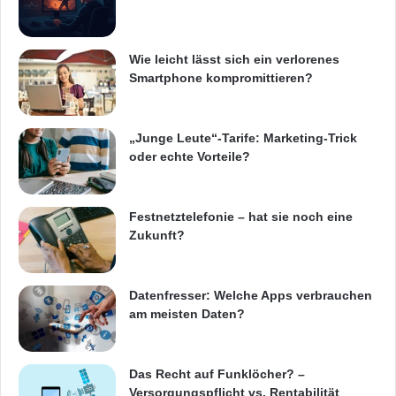
Quelle: ots
Wie leicht lässt sich ein verlorenes
Smartphone kompromittieren?
ARKM.marketing
„Junge Leute“-Tarife: Marketing-Trick
oder echte Vorteile?
Energiespartipps
Erdgas
Festnetztelefonie – hat sie noch eine
Zukunft?
Jahresrechnung per Web-App
München
Nachzahlungen
Online-Applikation
Datenfresser: Welche Apps verbrauchen
am meisten Daten?
Zählerstände
Das Recht auf Funklöcher? –
Versorgungspflicht vs. Rentabilität