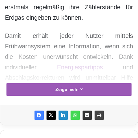
erstmals regelmäßig ihre Zählerstände für
Erdgas eingeben zu können.
Damit erhält jeder Nutzer mittels
Frühwarnsystem eine Information, wenn sich
die Kosten unerwünscht entwickeln. Dank
individueller
Energiespartipps
und
Abschlagskorrekturen wird unmittelbar Hilfe
geboten. Fast drei Viertel der Energie in
Zeige mehr
Privathaushalten wird beim Heizen
verbraucht“, erklärt E.ON-Geschäftsführer
Uwe Kolks.