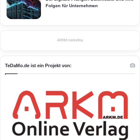
Folgen für Unternehmen
– Die Geschäftigkeit von mehr als 30 lokalen
Läden, Cafés und Restaurants
ARKM.marketing
– Einen erstklassigen Bildungscampus,
Chobham Academy, der erstklassige
TeDaMo.de ist ein Projekt von:
Ausbildungen für 1.800 Studenten im Alter von
3 bis 19 Jahren ab 2013 anbieten wird.
– Ein hochmodernes Medizinzentrum, welches
EV mit über 60 verschiedenen
medizinischen
Dienstleistungen
versorgen wird