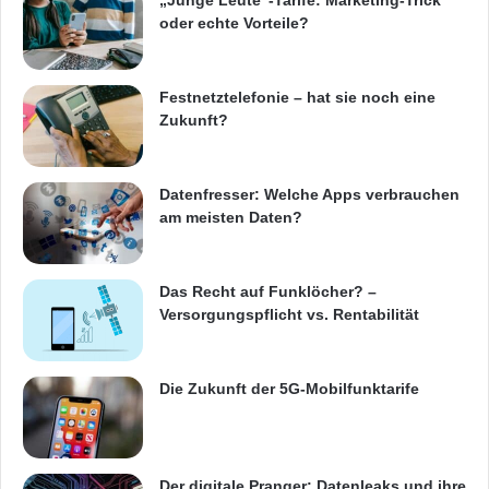
„Junge Leute“-Tarife: Marketing-Trick
oder echte Vorteile?
Stadthäusern mit vier Schlafzimmern, alle auf
einzigartige Weise gestaltet von 16
Festnetztelefonie – hat sie noch eine
Zukunft?
weltweit führenden Architekten – alle bieten sie
ein offenes Open-Play-Layout, grosse
Datenfresser: Welche Apps verbrauchen
am meisten Daten?
Balkone und Wintergärten
Das Recht auf Funklöcher? –
– Baumgesäumte Strassen, offene
Versorgungspflicht vs. Rentabilität
Parkanlagen, private Gärten im Hof,
Die Zukunft der 5G-Mobilfunktarife
Feuchtbiotope und die Nähe zum
wunderschönen Queen Elizabeth Olympic
Park
Der digitale Pranger: Datenleaks und ihre