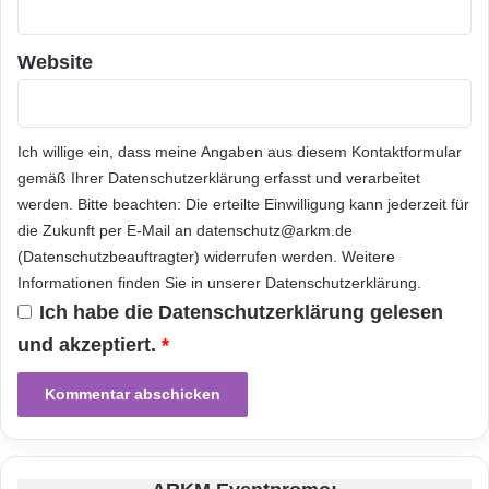
bereitstellen, die jedes andere
Website
Wohnbauprojekt in London übertrifft.
QDDs und Triathlons Investition und
Ich willige ein, dass meine Angaben aus diesem Kontaktformular
langfristiger Mietplan für das East Village
gemäß Ihrer
Datenschutzerklärung
erfasst und verarbeitet
betont die erneute und langfristige Zuversicht
werden. Bitte beachten: Die erteilte Einwilligung kann jederzeit für
die Zukunft per E-Mail an datenschutz@arkm.de
des privaten Sektors in Londons
(Datenschutzbeauftragter) widerrufen werden. Weitere
Wohnungsimmobilienmarkt und garantiert den
Informationen finden Sie in unserer
Datenschutzerklärung
.
Ich habe die
Datenschutzerklärung
gelesen
Bewohnern die Vorteile eines
und akzeptiert.
*
verantwortungsvollen und konsistenten
Vermieters. Dieser langfristige Ansatz wird die
höchsten Servicestandards sowie die internen
und externen Räumlichkeiten für alle EV-