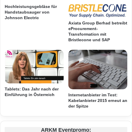
n
e
Hochleistungsgebläse für
e
m
Handstaubsauger von
e
b
Johnson Electric
g
e
Axiata Group Berhad betreibt
eProcurement-
e
d
Transformation mit
s
d
Bristlecone und SAP
t
e
ö
d
b
D
e
i
r
s
p
l
a
Tablets: Das Jahr nach der
y
Einführung in Österreich
Internetanbieter im Test:
P
Kabelanbieter 2015 erneut an
o
der Spitze
r
Quelle: „obs/AVM GmbH“.
t
:
Mehr Performance – Vertrag nach
P
ARKM Eventpromo: