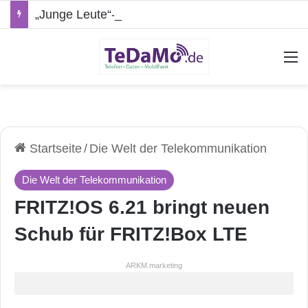
„Junge Leute“-Tarife: Marketing-Trick oder echte Vorteile?
A
Startseite
/
Die Welt der Telekommunikation
Die Welt der Telekommunikation
FRITZ!OS 6.21 bringt neuen
Schub für FRITZ!Box LTE
ARKM.marketing