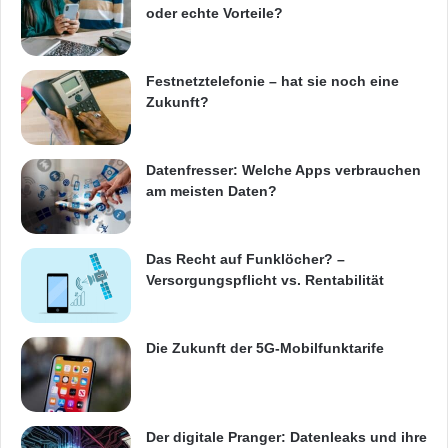
nun noch stabilere Verbindungen und einen
oder echte Vorteile?
höheren Datendurchsatz. Das Software-
Update verbessert zudem die
Interoperabilität
Festnetztelefonie – hat sie noch eine
Zukunft?
mit dem LTE-Netz, indem netzspezifische
Besonderheiten der Anbieter noch stärker
Datenfresser: Welche Apps verbrauchen
berücksichtigt werden. Selbst bei einem
am meisten Daten?
schlechten Empfangssignal sind die
FRITZ!Box-Modelle
mit FRITZ!OS 6.21 nun
Das Recht auf Funklöcher? –
nochmals schneller und stabiler mit der
Versorgungspflicht vs. Rentabilität
jeweiligen LTE-Zelle verbunden. Damit stellt
LTE für viele Nutzer außerhalb von
Die Zukunft der 5G-Mobilfunktarife
Ballungsgebieten eine wichtige – und mitunter
einzige – Alternative zu kabelgebundenen
Der digitale Pranger: Datenleaks und ihre