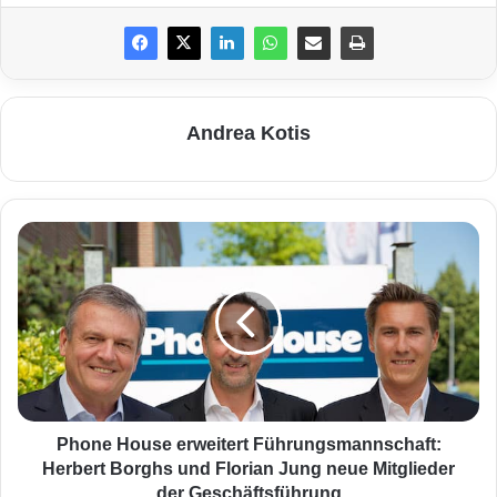
Andrea Kotis
P
h
o
n
e
H
o
u
s
e
Phone House erweitert Führungsmannschaft:
e
Herbert Borghs und Florian Jung neue Mitglieder
r
der Geschäftsführung