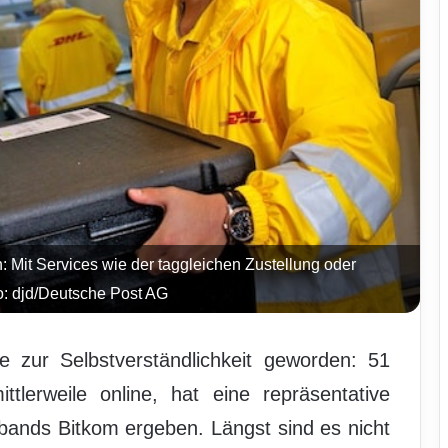
: Mit Services wie der taggleichen Zustellung oder
to: djd/Deutsche Post AG
le zur Selbstverständlichkeit geworden: 51
tlerweile online, hat eine repräsentative
bands Bitkom ergeben. Längst sind es nicht