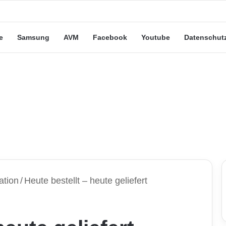
eute“-Tarife: Marketing-Trick oder echte Vorteile?
e
Samsung
AVM
Facebook
Youtube
Datenschut
ation
/
Heute bestellt – heute geliefert