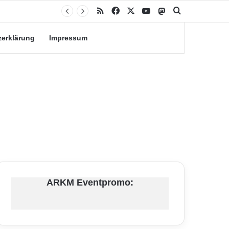
RSS
Facebook
X
YouTube
Mastodon
Suche nach
zerklärung
Impressum
ARKM Eventpromo: