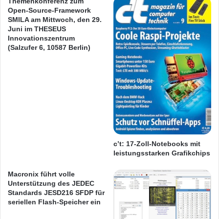
Themenkonferenz zum
Berlin
DECT-Basis
FRITZ!Box 7430
e
e
Open-Source-Framework
r
k
SMILA am Mittwoch, den 29.
2
FRITZ!OS
Internet
IP-Spezialist
t
Juni im THESEUS
0
e
Innovationszentrum
1
(Salzufer 6, 10587 Berlin)
E
5
r
i
g
n
e
B
b
i
n
e
i
l
s
e
s
f
e
c’t: 17-Zoll-Notebooks mit
e
M
leistungsstarken Grafikchips
l
i
d
t
Macronix führt volle
:
d
Unterstützung des JEDEC
D
e
Standards JESD216 SFDP für
i
n
seriellen Flash-Speicher ein
e
n