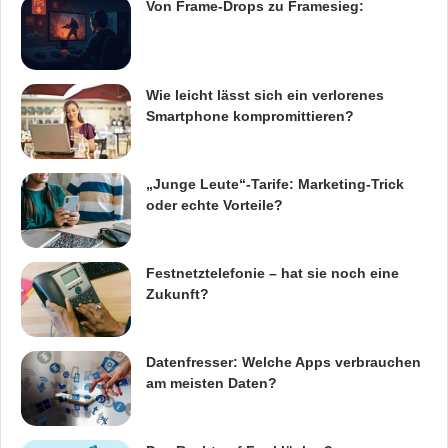
c
Von Frame-Drops zu Framesieg:
l
h
ä
b
ß
e
t
s
Wie leicht lässt sich ein verlorenes
s
s
Smartphone kompromittieren?
i
e
c
r
h
k
„Junge Leute“-Tarife: Marketing-Trick
m
o
oder echte Vorteile?
e
c
i
h
s
e
t
n
Festnetztelefonie – hat sie noch eine
e
,
Zukunft?
r
k
n
ü
h
Datenfresser: Welche Apps verbrauchen
l
am meisten Daten?
e
n
u