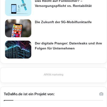
Das Recht auf Funklöcher? –
n
Versorgungspflicht vs. Rentabilität
d
w
a
Die Zukunft der 5G-Mobilfunktarife
s
c
h
e
Der digitale Pranger: Datenleaks und ihre
n
Folgen für Unternehmen
-
u
n
d
n
o
ARKM.marketing
c
h
l
e
TeDaMo.de ist ein Projekt von:
i
c