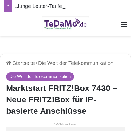
„Junge Leute“-Tarife: Marketing-Trick oder echte Vorteile?
A
Startseite
/
Die Welt der Telekommunikation
Die Welt der Telekommunikation
Marktstart FRITZ!Box 7430 –
Neue FRITZ!Box für IP-
basierte Anschlüsse
ARKM.marketing